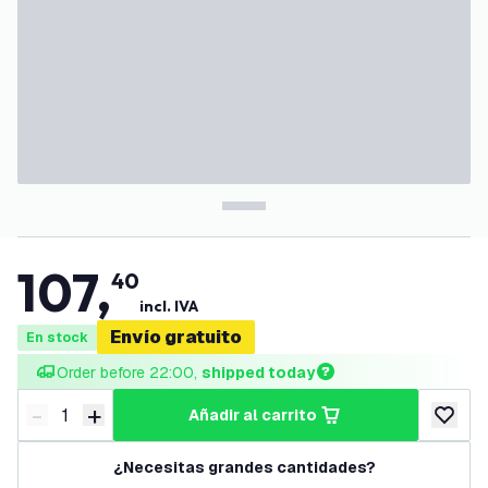
107
,
40
incl. IVA
Envío gratuito
En stock
Order before 22:00, 
shipped today
-
+
añadir al carrito
Disminuir cantidad
Aumentar cantidad
añadir a
¿Necesitas grandes cantidades?