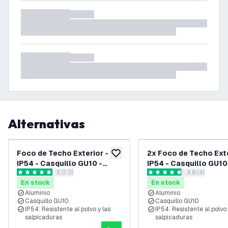
Alternativas
Foco de Techo Exterior -
2x Foco de Techo Exte
añadir a lista de deseos
IP54 - Casquillo GU10 -
IP54 - Casquillo GU10
abrir el panel de reseñas
5.0 (1)
abrir el pane
4.8 (4)
Negro
Negro
5 estrellas de puntuación
4.8 estrellas de puntuación
En stock
En stock
Aluminio
Aluminio
Casquillo GU10
Casquillo GU10
IP54: Resistente al polvo y las
IP54: Resistente al polvo 
salpicaduras
salpicaduras