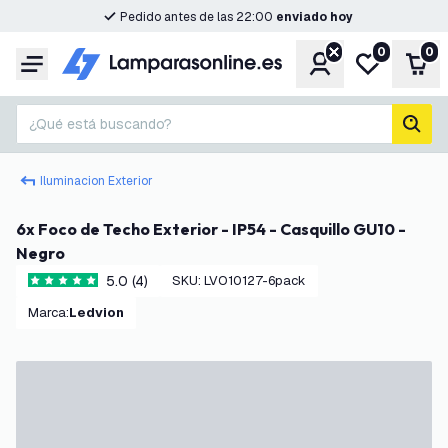
Pedido antes de las 22:00
enviado hoy
0
0
Cuenta
Mi lista de d
Carr
Menú
¿Qué está buscando?
busc
Iluminacion Exterior
6x Foco de Techo Exterior - IP54 - Casquillo GU10 -
Negro
5.0 (4)
SKU
:
LVO10127-6pack
5 estrellas de puntuación
Marca
:
Ledvion