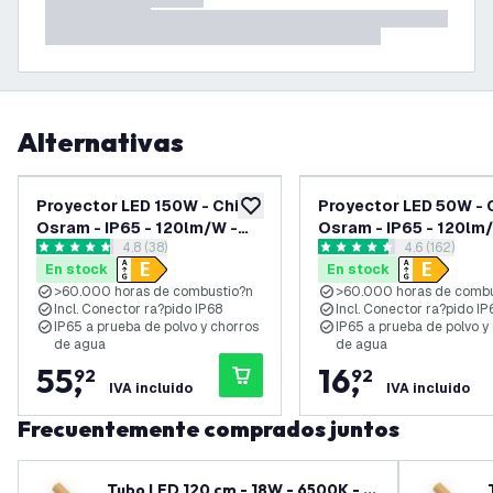
Alternativas
Proyector LED 150W - Chip
Proyector LED 50W - 
añadir a lista de deseos
Osram - IP65 - 120lm/W -
Osram - IP65 - 120lm
abrir el panel de reseñas
4.8 (38)
abrir el pane
4.6 (162)
Color Blanco Natural - 5
Color Blanco - 5 años
4.8 estrellas de puntuación
4.6 estrellas de puntuación
En stock
En stock
años de garantía
garantía
>60.000 horas de combustio?n
>60.000 horas de combu
Incl. Conector ra?pido IP68
Incl. Conector ra?pido IP
IP65 a prueba de polvo y chorros
IP65 a prueba de polvo y
de agua
de agua
55
,
16
,
92
92
IVA incluido
IVA incluido
Frecuentemente comprados juntos
Tubo LED 120 cm - 18W - 6500K - 1