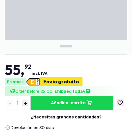
55
,
92
incl. IVA
Envío gratuito
En stock
Order before 22:00, 
shipped today
-
+
añadir al carrito
Disminuir cantidad
Aumentar cantidad
añadir a
¿Necesitas grandes cantidades?
Devolución en 30 días