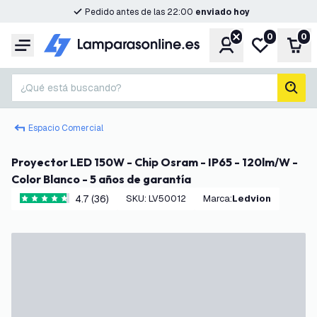
Pedido antes de las 22:00
enviado hoy
0
0
Cuenta
Mi lista de d
Carr
Menú
¿Qué está buscando?
busc
Espacio Comercial
Proyector LED 150W - Chip Osram - IP65 - 120lm/W -
Color Blanco - 5 años de garantía
4.7 (36)
SKU
:
LV50012
Marca
:
Ledvion
4.7 estrellas de puntuación