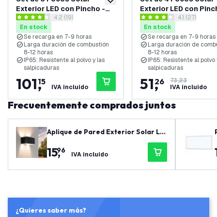
añadir a lista de deseos
Exterior LED con Pincho -
Exterior LED con Pinc
abrir el panel de reseñas
4.2 (19)
abrir el pane
4.1 (27)
Aluminio - Negro - 3000K -
Aluminio - Negro - 30
4.2 estrellas de puntuación
4.1 estrellas de puntuación
En stock
En stock
IP65
IP65
Se recarga en 7-9 horas
Se recarga en 7-9 horas
Larga duración de combustión
Larga duración de comb
8-12 horas
8-12 horas
IP65: Resistente al polvo y las
IP65: Resistente al polvo 
salpicaduras
salpicaduras
101
,
51
,
15
26
73,23
IVA incluido
IVA incluido
Frecuentemente comprados juntos
Aplique de Pared Exterior Solar LE
D - Aluminio - Negro - Doble Cara -
15
,
96
3000K - IP44
IVA incluido
¿Quieres saber más?