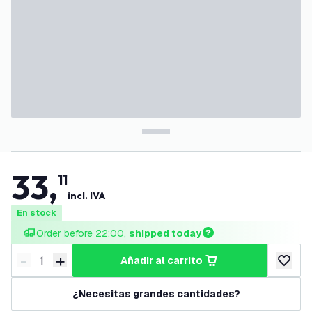
33
,
11
incl. IVA
En stock
Order before 22:00, 
shipped today
-
+
añadir al carrito
Disminuir cantidad
Aumentar cantidad
añadir a
¿Necesitas grandes cantidades?