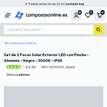
Pedido antes de las 22:00
enviado hoy
0
0
Cuenta
Mi lista de d
Carr
Menú
¿Qué está buscando?
busc
Iluminacion Exterior
Set de 2 Focos Solar Exterior LED con Pincho -
Aluminio - Negro - 3000K - IP65
4.0 (5)
SKU
:
LVS10022_2pack
4 estrellas de puntuación
Marca
:
Ledvion