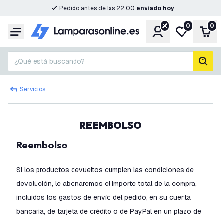
Pedido antes de las 22:00
enviado hoy
0
0
Cuenta
Mi lista de d
Carr
Menú
¿Qué está buscando?
busc
Servicios
REEMBOLSO
Reembolso
Si los productos devueltos cumplen las condiciones de
devolución, le abonaremos el importe total de la compra,
incluidos los gastos de envío del pedido, en su cuenta
bancaria, de tarjeta de crédito o de PayPal en un plazo de