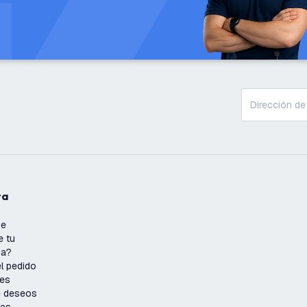
ta
se
e tu
ña?
l pedido
nes
de deseos