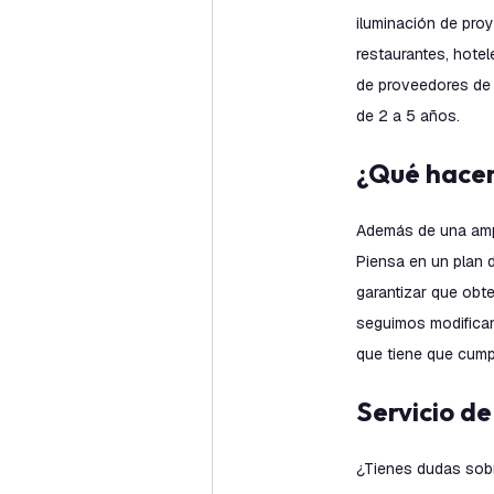
iluminación de proy
restaurantes, hotel
de proveedores de 
de 2 a 5 años.
¿Qué hac
Además de una amp
Piensa en un plan d
garantizar que obte
seguimos modifican
que tiene que cumpl
Servicio d
¿Tienes dudas sobr