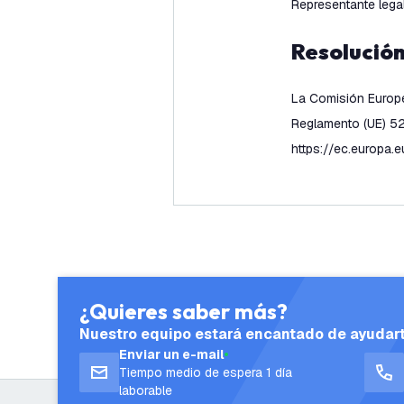
Representante lega
Resolución
La Comisión Europea 
Reglamento (UE) 524
https://ec.europa.
¿Quieres saber más?
Nuestro equipo estará encantado de ayudar
Enviar un e-mail
Tiempo medio de espera 1 día
laborable