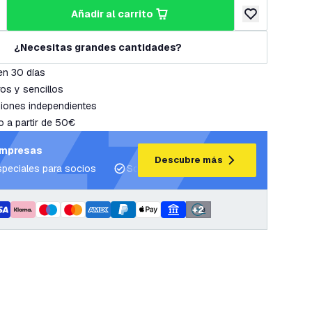
añadir al carrito
cantidad
umentar cantidad
añadir a lista 
¿Necesitas grandes cantidades?
en 30 días
os y sencillos
iones independientes
o a partir de 50€
empresas
Descubre más
speciales para socios
Soporte para proyectos y planes de ilum
+
2