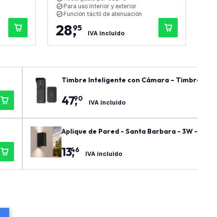
Para uso interior y exterior
P
Función táctil de atenuación
F
28
,
3
95
IVA incluido
Timbre Inteligente con Cámara – Timbre de Vid
a
47
,
90
IVA incluido
Aplique de Pared - Santa Barbara - 3W - 270
13
,
46
IVA incluido