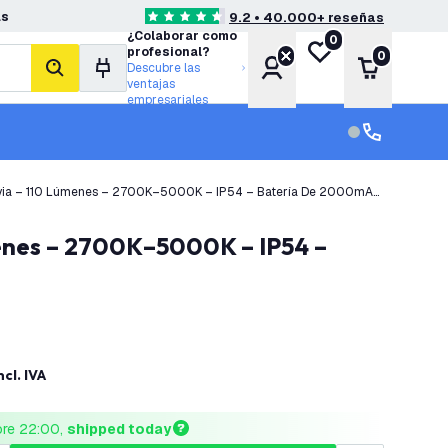
as
9.2 • 40.000+ reseñas
4.6 estrellas de puntuación
¿Colaborar como
0
Mi lista de deseos
profesional?
0
Cuenta
Carrito
Descubre las
buscar
ventajas
empresariales
Servicio al cl
Servicio al cl
lvia – 110 Lúmenes – 2700K–5000K – IP54 – Batería De 2000mAh
ncl. IVA
ore 22:00, 
shipped today