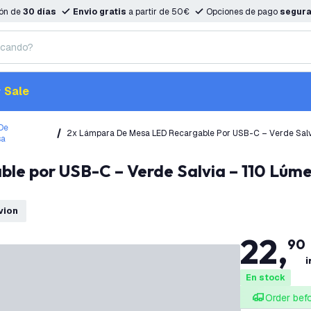
ión de
30 días
Envio gratis
a partir de 50€
Opciones de pago
segur
Sale
De
2x Lámpara De Mesa LED Recargable Por USB-C – Verde Sa
sa
- Vita
vion
22
,
90
i
En stock
Order bef