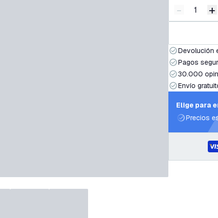
-
+
Disminuir 
A
Devolución 
Pagos segur
30.000 opin
Envío gratuit
Elige para 
Precios e