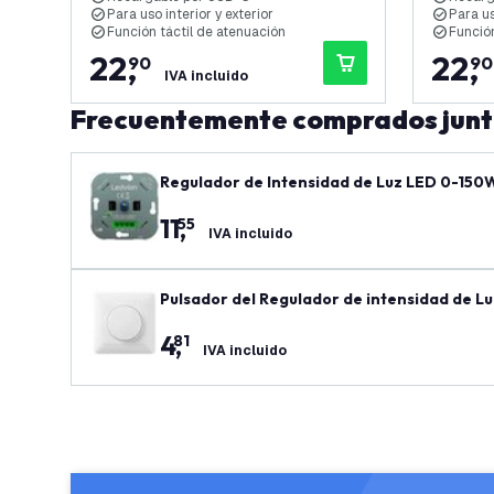
Para uso interior y exterior
Para us
Función táctil de atenuación
Función
22
,
22
,
90
90
IVA incluido
Frecuentemente comprados jun
Regulador de Intensidad de Luz LED 0-150
11
,
55
IVA incluido
Pulsador del Regulador de intensidad de Luz
4
,
81
IVA incluido