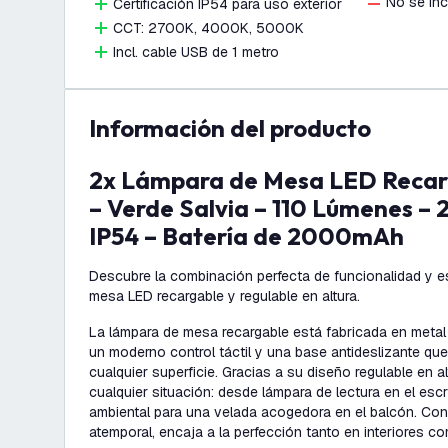
No se in
Certificación IP54 para uso exterior
CCT: 2700K, 4000K, 5000K
Incl. cable USB de 1 metro
información del producto
2x Lámpara de Mesa LED Recargable por USB-C
– Verde Salvia – 110 Lúmenes 
IP54 – Batería de 2000mAh
Descubre la combinación perfecta de funcionalidad y e
mesa LED recargable y regulable en altura.
La lámpara de mesa recargable está fabricada en metal 
un moderno control táctil y una base antideslizante que
cualquier superficie. Gracias a su diseño regulable en a
cualquier situación: desde lámpara de lectura en el escr
ambiental para una velada acogedora en el balcón. Con
atemporal, encaja a la perfección tanto en interiores c