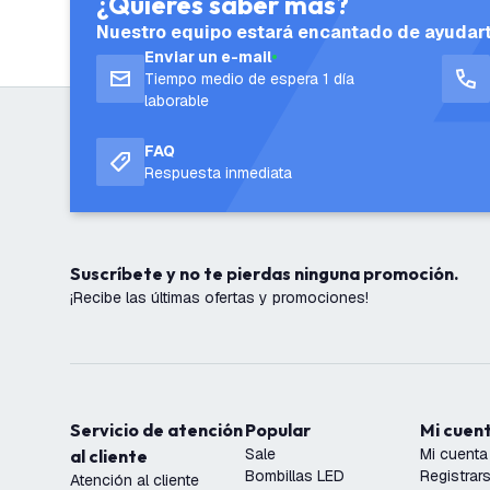
¿Quieres saber más?
Nuestro equipo estará encantado de ayudar
Enviar un e-mail
Tiempo medio de espera 1 día
laborable
FAQ
Respuesta inmediata
Suscríbete y no te pierdas ninguna promoción.
¡Recibe las últimas ofertas y promociones!
Servicio de atención
Popular
Mi cuen
Sale
Mi cuenta
al cliente
Bombillas LED
Registrar
Atención al cliente