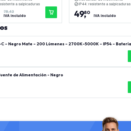
esistente a salpicaduras
IP44: resistente a salpicaduras
49
,
78,43
80
IVA incluido
IVA incluido
tos
C – Negro Mate – 200 Lúmenes – 2700K–5000K – IP54 – Batería
ano + Fuente de Alimentación - Negro