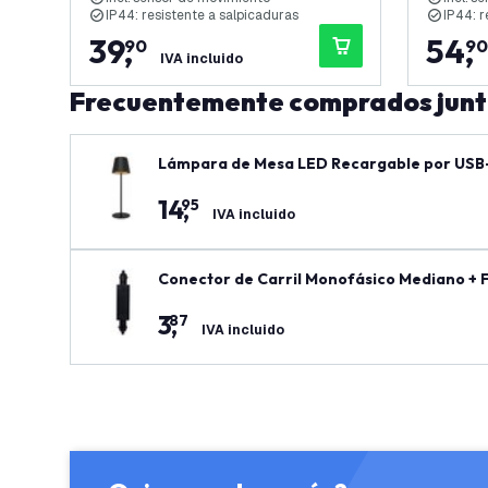
IP44: resistente a salpicaduras
IP44: r
39
,
54
,
90
90
IVA incluido
Frecuentemente comprados jun
Lámpara de Mesa LED Recargable por USB-
4400mAh - Nyra
14
,
95
IVA incluido
Conector de Carril Monofásico Medi
3
,
87
IVA incluido