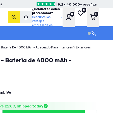
as
9.2 • 40.000+ reseñas
4.6 estrellas de puntuación
¿Colaborar como
0
Mi lista de deseos
profesional?
0
Cuenta
Carrito
Descubre las
buscar
ventajas
empresariales
Servicio al cl
Servicio al cl
- Batería De 4000 MAh - Adecuado Para Interiores Y Exteriores
ncl. IVA
ore 22:00, 
shipped today