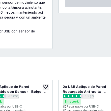
un sensor de movimiento que
do la lámpara al instante.
 6 metros, manteniendo así
nera segura y con un ambiente
por USB con sensor de
-
30
%
Aplique de Pared
2x USB Aplique de Pared
eos
añadir a lista de deseos
ble con Sensor - Beige -
Recargable Antracita -
abrir el panel de reseñas
4.6 (20)
abrir el panel de
4.7 (7)
rico - Batería de 4400 mAh
Inalámbrico - Batería de 
llas de puntuación
4.7 estrellas de puntuación
ado para Interiores y
- Adecuado para Interiores
ck
En stock
res
Exteriores - Sensor LUX
able por USB-C
Recargable por USB-C
ensor de movimiento
Incl. sensor de movimiento