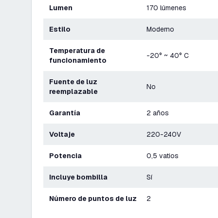
Lumen
170 lúmenes
Estilo
Moderno
Temperatura de
-20° ~ 40° C
funcionamiento
Fuente de luz
No
reemplazable
Garantía
2 años
Voltaje
220-240V
Potencia
0,5 vatios
Incluye bombilla
Sí
Número de puntos de luz
2