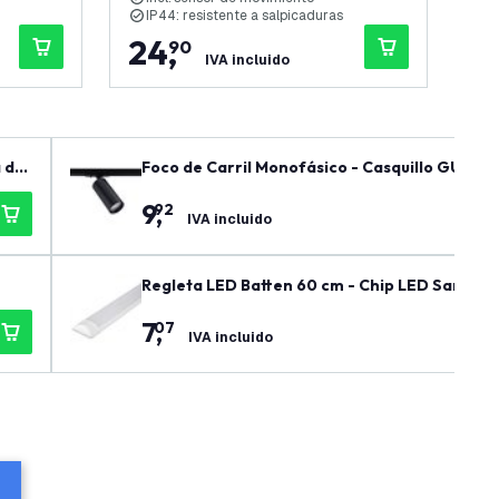
IP44: resistente a salpicaduras
I
24
,
8
90
IVA incluido
 de
Foco de Carril Monofásico - Casquillo GU10 -
9
,
92
IVA incluido
Regleta LED Batten 60 cm - Chip LED Samsung 
7
,
07
IVA incluido