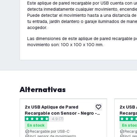
Este aplique de pared recargable por USB cuenta con 
detecta inmediatamente cualquier movimiento, encendien
Puede detectar el movimiento hasta a una distancia de
tu entrada, jardín delantero o garaje iluminados de ma
acogedor.
Las dimensiones de este aplique de pared recargable 
movimiento son: 100 x 100 x 100 mm.
Alternativas
2x USB Aplique de Pared
2x USB 
añadir a lista de des
Recargable con Sensor - Negro -
Recarga
abrir el panel de reseñas
4.9 (7)
Inalámbrico - Batería de 4400 mAh
Inalámb
4.9 estrellas de puntuación
4.6 estre
- Adecuado para Interiores y
- Adecu
En stock
En sto
Exteriores
Exterio
Recargable por USB-C
Recarg
Incl. sensor de movimiento
Incl. s