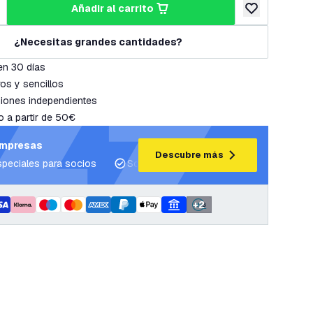
añadir al carrito
cantidad
umentar cantidad
añadir a lista 
¿Necesitas grandes cantidades?
en 30 días
os y sencillos
iones independientes
o a partir de 50€
empresas
Descubre más
speciales para socios
Soporte para proyectos y planes de ilum
+
2