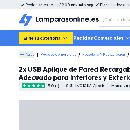
Pedido antes de las 22:00
enviado hoy
Plazo de devoluc
Pedidos Comerciales
Elige tu categoría
Atrás
Pedidos Comerciales
Hosteleria Y Restauracion
2x USB Aplique de Pared Recargable con Sensor - Gris - IP44 - Inalámbrico - Batería de 4000 mAh -
Adecuado para Interiores y Exteri
5.0 (1)
SKU
:
LVO10112-2pack
Marca
:
Le
5 estrellas de puntuación