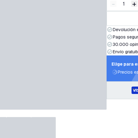
-
+
Disminuir 
A
Devolución 
Pagos segur
30.000 opin
Envío gratuit
Elige para 
Precios e