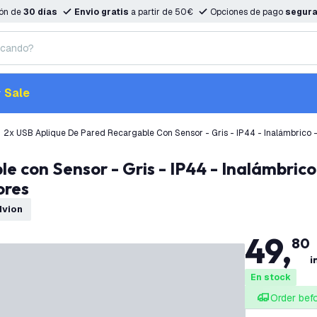
ión de
30 días
Envio gratis
a partir de 50€
Opciones de pago
segur
Sale
2x USB Aplique De Pared Recargable Con Sensor - Gris - IP44 - Inalámbrico 
ores
dvion
49
,
80
i
En stock
Order bef