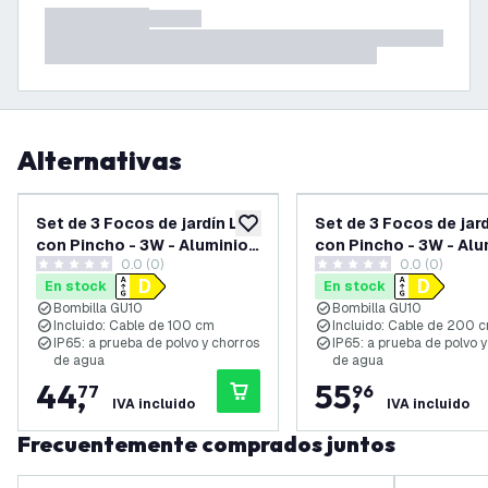
Alternativas
Set de 3 Focos de jardín LED
Set de 3 Focos de jar
añadir a lista de deseos
con Pincho - 3W - Aluminio -
con Pincho - 3W - Alu
0.0 (0)
0.0 (0)
Negro - 6500K - IP65 -
Negro - 6500K - IP65 
0 estrellas de puntuación
0 estrellas de puntuación
En stock
En stock
Cable de 1 metro
Cable de 2 metros co
Bombilla GU10
Bombilla GU10
enchufe
Incluido: Cable de 100 cm
Incluido: Cable de 200 
IP65: a prueba de polvo y chorros
IP65: a prueba de polvo 
de agua
de agua
44
,
55
,
77
96
IVA incluido
IVA incluido
Frecuentemente comprados juntos