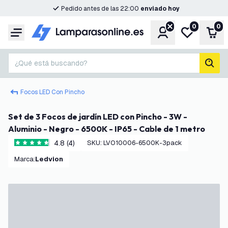
Pedido antes de las 22:00
enviado hoy
0
0
Cuenta
Mi lista de d
Carr
Menú
¿Qué está buscando?
busc
Focos LED Con Pincho
Set de 3 Focos de jardín LED con Pincho - 3W -
Aluminio - Negro - 6500K - IP65 - Cable de 1 metro
4.8 (4)
SKU
:
LVO10006-6500K-3pack
4.8 estrellas de puntuación
Marca
:
Ledvion