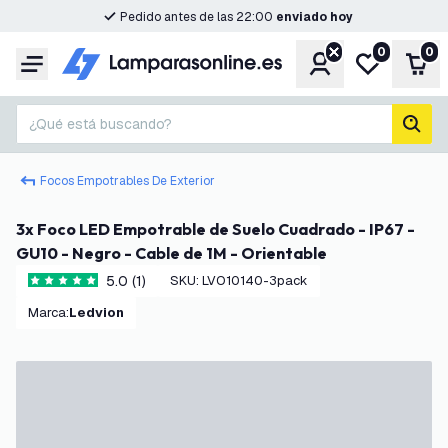
Pedido antes de las 22:00
enviado hoy
0
0
Cuenta
Mi lista de d
Carr
Menú
¿Qué está buscando?
busc
Focos Empotrables De Exterior
3x Foco LED Empotrable de Suelo Cuadrado - IP67 -
GU10 - Negro - Cable de 1M - Orientable
5.0 (1)
SKU
:
LVO10140-3pack
5 estrellas de puntuación
Marca
:
Ledvion