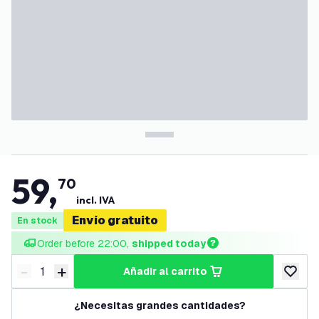
59
,
70
incl. IVA
Envío gratuito
En stock
Order before 22:00, 
shipped today
-
+
añadir al carrito
Disminuir cantidad
Aumentar cantidad
añadir a
¿Necesitas grandes cantidades?