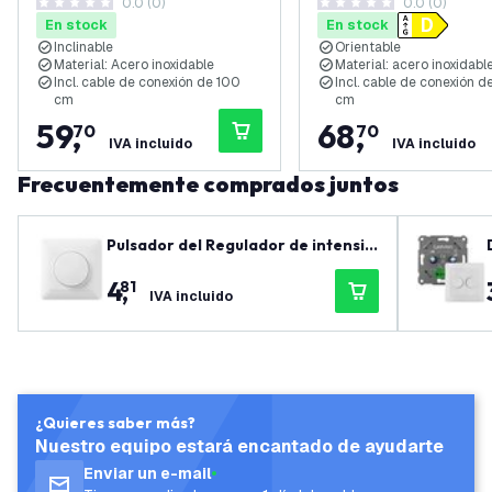
0.0 (0)
0.0 (0)
GU10 - Acero Inoxidable -
- 2700K - Cable de 1M
0 estrellas de puntuación
0 estrellas de puntuación
En stock
En stock
Cable de 1M - Orientable
Negro - Orientable
Inclinable
Orientable
Material: Acero inoxidable
Material: acero inoxidabl
Incl. cable de conexión de 100
Incl. cable de conexión d
cm
cm
59
,
68
,
70
70
IVA incluido
IVA incluido
Frecuentemente comprados juntos
Pulsador del Regulador de intensid
ad de Luz - Pulsar/girar
4
,
81
IVA incluido
¿Quieres saber más?
Nuestro equipo estará encantado de ayudarte
Enviar un e-mail