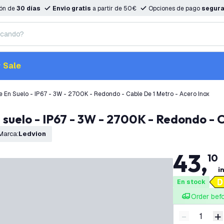
ión de
30 días
Envio gratis
a partir de 50€
Opciones de pago
segur
Sale
 En Suelo - IP67 - 3W - 2700K - Redondo - Cable De 1 Metro - Acero Inox
 suelo - IP67 - 3W - 2700K - Redondo - C
Marca
:
Ledvion
43
,
10
in
En stock
Order bef
-
+
Disminuir 
A