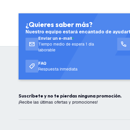
¿Quieres saber más?
Nuestro equipo estará encantado de ayudar
Enviar un e-mail
Tiempo medio de espera 1 día
laborable
FAQ
Respuesta inmediata
Suscríbete y no te pierdas ninguna promoción.
¡Recibe las últimas ofertas y promociones!