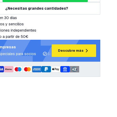
¿Necesitas grandes cantidades?
en 30 días
os y sencillos
iones independientes
o a partir de 50€
empresas
Descubre más
speciales para socios
Soporte para proyectos y planes de ilum
+
2