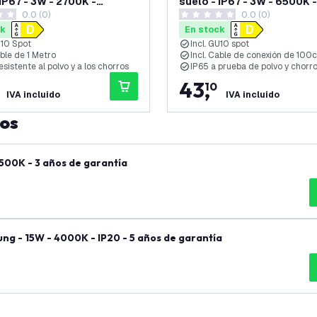
 IP67 - 3W - 2700K -
suelo - IP67 - 3W - 6500K -
0.0 (0)
0.0 (0)
o - Cable de 1 metro -
Redondo - Cable de 1 metro
as de puntuación
0 estrellas de puntuación
nox
Acero Inox
ck
En stock
U10 Spot
Incl. GU10 spot
able de 1 Metro
Incl. Cable de conexión de 100
esistente al polvo y a los chorros
IP65 a prueba de polvo y chorr
43
,
10
IVA incluido
IVA incluido
tos
500K - 3 años de garantía
ng - 15W - 4000K - IP20 - 5 años de garantía