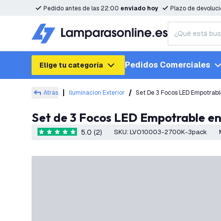
Pedido antes de las 22:00
enviado hoy
Plazo de devoluc
Pedidos Comerciales
Elige tu categoría
Atrás
Iluminacion Exterior
Set De 3 Focos LED Empotrable
Set de 3 Focos LED Empotrable en
5.0 (2)
SKU
:
LVO10003-2700K-3pack
5 estrellas de puntuación