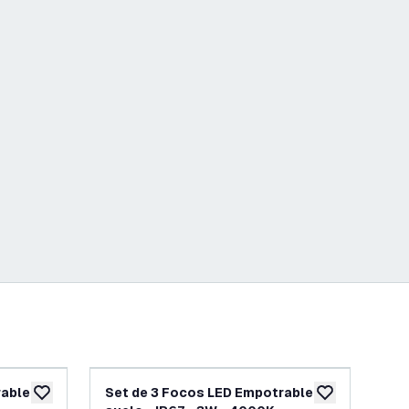
able en
Set de 3 Focos LED Empotrable en
Se
añadir a lista de deseos
añadir a lista d