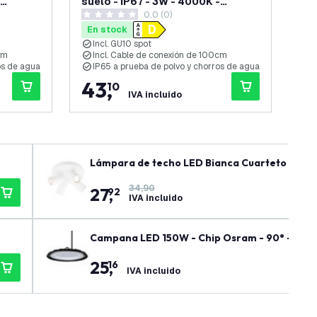
suelo - IP67 - 3W - 4000K -
sue
0.0 (0)
 -
Redondo - Cable de 1 metro -
Cua
0 estrellas de puntuación
0 es
Acero Inox
Ac
En stock
En
Incl. GU10 spot
I
cm
Incl. Cable de conexión de 100cm
I
os de agua
IP65 a prueba de polvo y chorros de agua
I
43
,
4
10
IVA incluido
Lámpara de techo LED Bianca Cuarteto - Incli
34,90
27
,
92
IVA incluido
Campana LED 150W - Chip Osram - 90° - 110Lm
25
,
16
IVA incluido