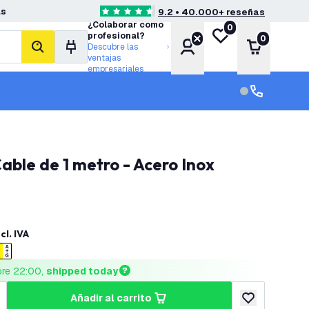
as
9.2 • 40.000+ reseñas
4.6 estrellas de puntuación
¿Colaborar como
0
Mi lista de deseos
profesional?
0
Cuenta
Carrito
Descubre las
buscar
ventajas
empresariales
Servicio al cl
Servicio al cl
able de 1 metro - Acero Inox
cl. IVA
ore 22:00, 
shipped today
añadir al carrito
cantidad
umentar cantidad
añadir a lista 