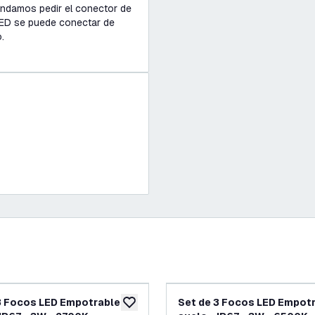
endamos pedir el conector de
 LED se puede conectar de
.
3 Focos LED Empotrable en
Set de 3 Focos LED Empotr
eos
añadir a lista de deseos