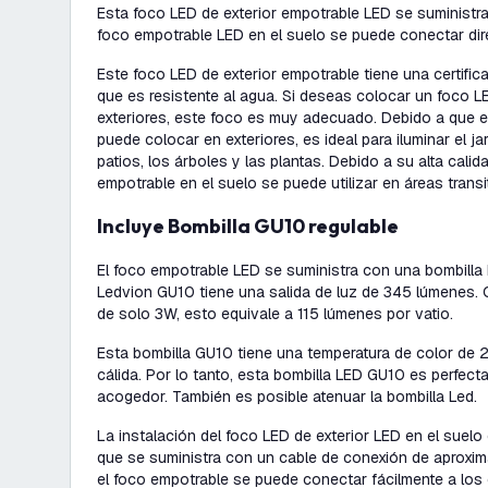
Esta foco LED de exterior empotrable LED se suministra
foco empotrable LED en el suelo se puede conectar di
Este foco LED de exterior empotrable tiene una certifica
que es resistente al agua. Si deseas colocar un foco L
exteriores, este foco es muy adecuado. Debido a que e
puede colocar en exteriores, es ideal para iluminar el jard
patios, los árboles y las plantas. Debido a su alta calid
empotrable en el suelo se puede utilizar en áreas transi
Incluye Bombilla GU10 regulable
El foco empotrable LED se suministra con una bombilla
Ledvion GU10 tiene una salida de luz de 345 lúmenes.
de solo 3W, esto equivale a 115 lúmenes por vatio.
Esta bombilla GU10 tiene una temperatura de color de 2
cálida. Por lo tanto, esta bombilla LED GU10 es perfect
acogedor. También es posible atenuar la bombilla Led.
La instalación del foco LED de exterior LED en el suelo 
que se suministra con un cable de conexión de aproxi
el foco empotrable se puede conectar fácilmente a los 