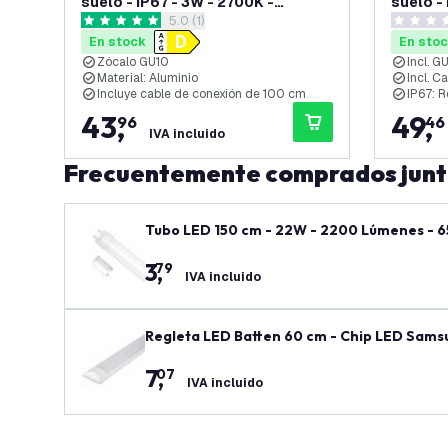
suelo - IP67 - 3W - 2700K -
suelo -
abrir el panel de reseñas
5.0 (1)
Redondo - Cable de 1 metro -
Cuadrad
5 estrellas de puntuación
0 estrell
Negro
Acero I
En stock
En sto
Zócalo GU10
Incl. G
Material: Aluminio
Incl. C
Incluye cable de conexión de 100 cm
IP67: R
43
,
49
,
96
46
IVA incluido
Frecuentemente comprados jun
Tubo LED 150 cm - 22W - 2200 Lúmenes - 6
3
,
79
IVA incluido
Regleta LED Batten 60 cm - Chip LED Samsu
7
,
07
IVA incluido