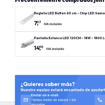
Regleta LED Batten 60 cm - Chip LED Samsu
7
,
07
IVA incluido
Pantalla Estanca LED 120CM - 18W - 1800 L
14
,
90
IVA incluido
¿Quieres saber más?
Nuestro equipo estará encantado de ayudar
Enviar un e-mail
Tiempo medio de espera 1 día
laborable