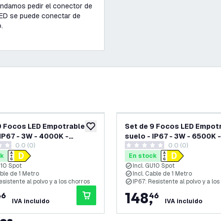
endamos pedir el conector de
 LED se puede conectar de
.
9 Focos LED Empotrable en
Set de 9 Focos LED Empot
eos
añadir a lista de deseos
 IP67 - 3W - 4000K -
suelo - IP67 - 3W - 6500K -
0.0 (0)
0.0 (0)
o - Cable de 1 metro -
Cuadrado - Cable de 1 metr
as de puntuación
0 estrellas de puntuación
nox
Acero Inox
ck
En stock
U10 Spot
Incl. GU10 Spot
able de 1 Metro
Incl. Cable de 1 Metro
esistente al polvo y a los chorros
IP67: Resistente al polvo y a lo
148
,
46
46
IVA incluido
IVA incluido
tos