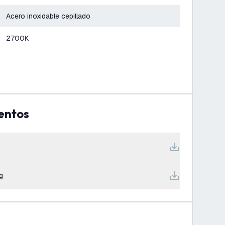
Acero inoxidable cepillado
2700K
entos
g