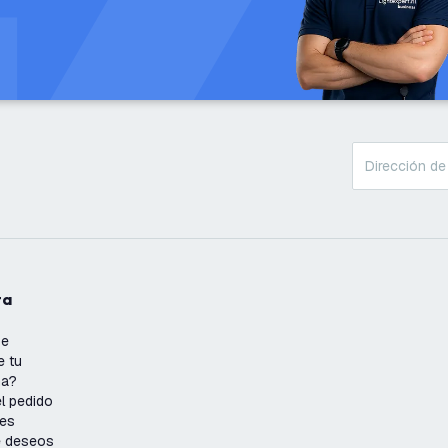
ta
se
e tu
ña?
l pedido
nes
de deseos