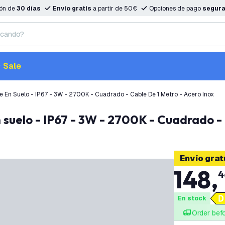
ión de
30 días
Envio gratis
a partir de 50€
Opciones de pago
segur
Sale
 En Suelo - IP67 - 3W - 2700K - Cuadrado - Cable De 1 Metro - Acero Inox
 suelo - IP67 - 3W - 2700K - Cuadrado - 
Envío grat
148
,
4
En stock
Order bef