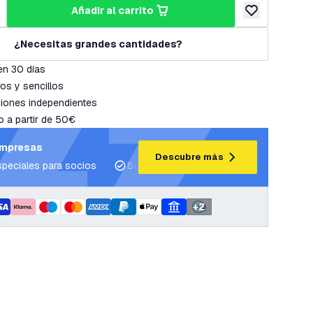
añadir al carrito
cantidad
umentar cantidad
añadir a lista 
¿Necesitas grandes cantidades?
en 30 días
os y sencillos
iones independientes
o a partir de 50€
empresas
Descubre más
speciales para socios
Soporte para proyectos y planes de ilum
+
2