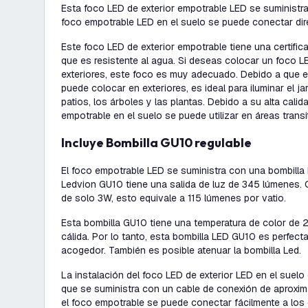
Esta foco LED de exterior empotrable LED se suministra
foco empotrable LED en el suelo se puede conectar di
Este foco LED de exterior empotrable tiene una certifica
que es resistente al agua. Si deseas colocar un foco L
exteriores, este foco es muy adecuado. Debido a que e
puede colocar en exteriores, es ideal para iluminar el jard
patios, los árboles y las plantas. Debido a su alta calid
empotrable en el suelo se puede utilizar en áreas transi
Incluye Bombilla GU10 regulable
El foco empotrable LED se suministra con una bombilla
Ledvion GU10 tiene una salida de luz de 345 lúmenes.
de solo 3W, esto equivale a 115 lúmenes por vatio.
Esta bombilla GU10 tiene una temperatura de color de 2
cálida. Por lo tanto, esta bombilla LED GU10 es perfect
acogedor. También es posible atenuar la bombilla Led.
La instalación del foco LED de exterior LED en el suelo 
que se suministra con un cable de conexión de aproxi
el foco empotrable se puede conectar fácilmente a los 