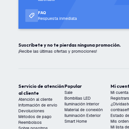
FAQ
Respuesta inmediata
Suscríbete y no te pierdas ninguna promoción.
¡Recibe las últimas ofertas y promociones!
Servicio de atención
Popular
Mi cuen
Sale
Mi cuenta
al cliente
Bombillas LED
Registrar
Atención al cliente
Iluminación Interior
¿Olvidast
Información de envío
Material de conexión
contrase
Devoluciones
Iluminación Exterior
Estado de
Métodos de pago
Smart Home
Mis orde
Reembolsos
Mi lista 
Sobre nosotros