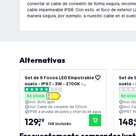
conectar el cable de conexión de forma segura, recom
cable impermeable IP68. Con esto, el foco de exterior
manera segura, por ejemplo, a nuestro cable en el suelo
Alternativas
Set de 9 Focos LED Empotrable en
Set de 
añadir a lista de des
suelo - IP67 - 3W - 2700K -
suelo -
abrir el panel de reseñas
5.0 (1)
Redondo - Cable de 1 metro -
Cuadrad
5 estrellas de puntuación
0 estrell
Acero Inox
Acero I
En stock
En sto
Incl. GU10 spot
Incl. G
Incl. Cable de conexión de 100cm
Incl. C
IP65 a prueba de polvo y chorros de agua
IP67: R
129
,
148
,
29
IVA incluido
Frecuentemente comprados jun