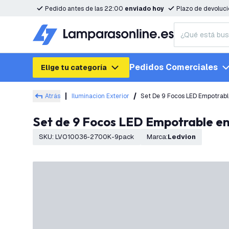
Pedido antes de las 22:00
enviado hoy
Plazo de devoluc
Pedidos Comerciales
Elige tu categoría
Atrás
Iluminacion Exterior
Set De 9 Focos LED Empotrable
Set de 9 Focos LED Empotrable en
SKU
:
LVO10036-2700K-9pack
Marca
:
Ledvion