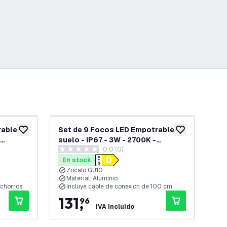
rable en
Set de 9 Focos LED Empotrable en
Se
añadir a lista de deseos
añadir a lista d
suelo - IP67 - 3W - 2700K -
sue
0.0 (0)
o -
Redondo - Cable de 1 metro -
Red
0 estrellas de puntuación
0 es
Negro
Ac
En stock
En
Zócalo GU10
I
Material: Aluminio
I
s chorros
Incluye cable de conexión de 100 cm
I
131
,
1
96
IVA incluido