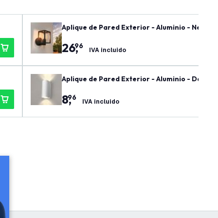
Aplique de Pared Exterior - Aluminio - Negro -
26
,
96
IVA incluido
Aplique de Pared Exterior - Aluminio - Doble C
8
,
96
IVA incluido