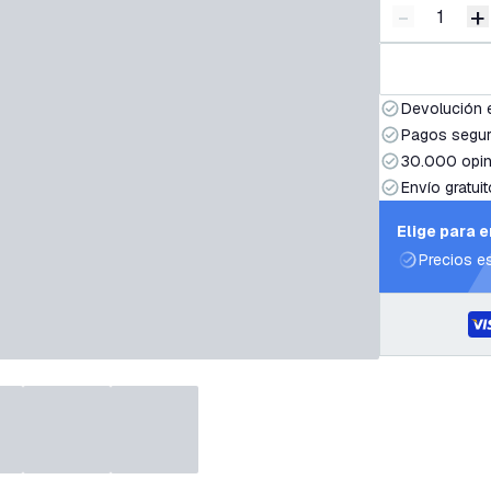
-
+
Disminuir 
A
Devolución 
Pagos segur
30.000 opin
Envío gratuit
Elige para 
Precios e