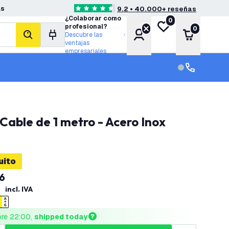
as
9.2 • 40.000+ reseñas
4.6 estrellas de puntuación
¿Colaborar como
0
Mi lista de deseos
profesional?
0
Cuenta
Carrito
Descubre las
buscar
ventajas
empresariales
Servicio al cl
Servicio al cl
Cable de 1 metro - Acero Inox
uito
6
incl. IVA
ore 22:00, 
shipped today