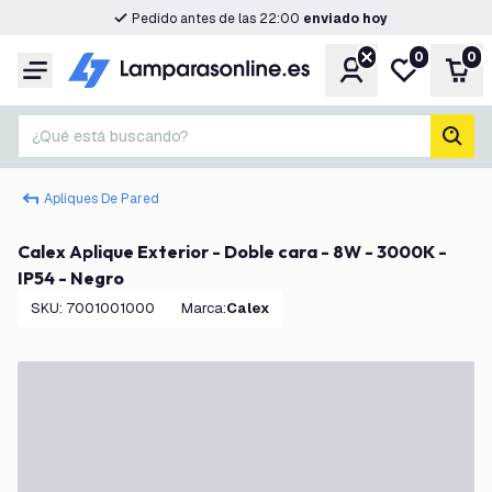
Pedido antes de las 22:00
enviado hoy
0
0
Cuenta
Mi lista de d
Carr
Menú
¿Qué está buscando?
busc
Apliques De Pared
Calex Aplique Exterior - Doble cara - 8W - 3000K -
IP54 - Negro
SKU
:
7001001000
Marca
:
Calex