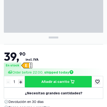
39
,
90
incl. IVA
En stock
Order before 22:00, 
shipped today
-
+
añadir al carrito
Disminuir cantidad
Aumentar cantidad
añadir a
¿Necesitas grandes cantidades?
Devolución en 30 días