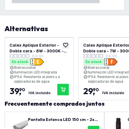
Alternativas
Calex Aplique Exterior -
Calex Aplique Exterior
añadir a lista de deseos
Doble cara - 8W - 3000K -
Doble cara - 7W - 300
0.0 (0)
0.0 (0)
IP54 - Negro
IP54 - Negro
0 estrellas de puntuación
0 estrellas de puntuación
En stock
En stock
Bidireccional
Bidireccional
Iluminación LED integrada
Iluminación LED integra
IP54: Resistente al polvo y a
IP54: Resistente al polvo 
salpicaduras de agua
salpicaduras de agua
39
,
29
,
90
90
IVA incluido
IVA incluido
Frecuentemente comprados juntos
Pantalla Estanca LED 150 cm - 2x2
8W - 10360 Lumen - 4000K - Alta E