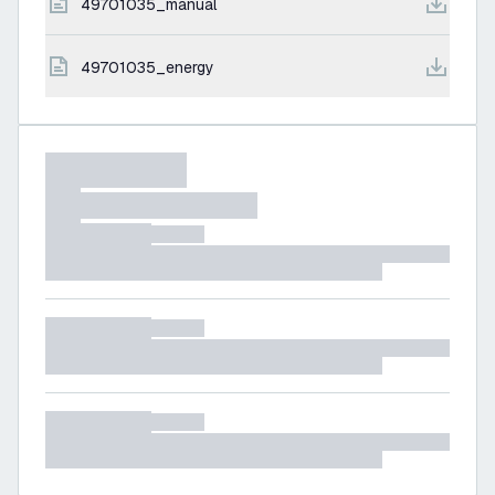
49701035_manual
49701035_energy