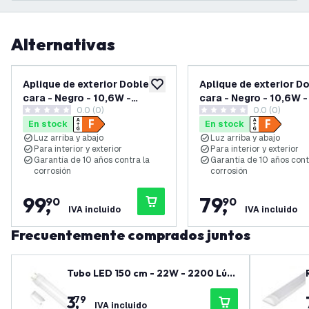
Alternativas
Aplique de exterior Doble
Aplique de exterior D
añadir a lista de deseos
cara - Negro - 10,6W -
cara - Negro - 10,6W -
0.0 (0)
0.0 (0)
3000K - LED integrado -
integrado - IP44 - Ca
0 estrellas de puntuación
0 estrellas de puntuación
En stock
En stock
IP44 - Canto 2 - Garantía 10
Kubi 2 - Garantía 10 
Luz arriba y abajo
Luz arriba y abajo
años
Para interior y exterior
Para interior y exterior
Garantía de 10 años contra la
Garantía de 10 años cont
corrosión
corrosión
99
,
79
,
90
90
IVA incluido
IVA incluido
Frecuentemente comprados juntos
Tubo LED 150 cm - 22W - 2200 Lúm
enes - 6500K - 3 años de garantía
3
,
79
IVA incluido