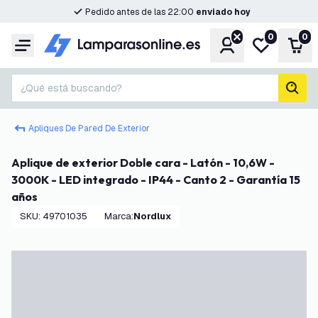
Pedido antes de las 22:00
enviado hoy
0
0
Cuenta
Mi lista de d
Carr
Menú
¿Qué está buscando?
busc
Apliques De Pared De Exterior
Aplique de exterior Doble cara - Latón - 10,6W -
3000K - LED integrado - IP44 - Canto 2 - Garantía 15
años
SKU
:
49701035
Marca
:
Nordlux