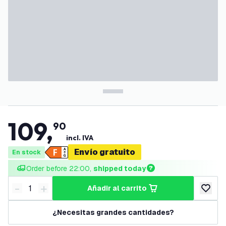
109
,
90
incl. IVA
Envío gratuito
En stock
Order before 22:00, 
shipped today
-
+
añadir al carrito
Disminuir cantidad
Aumentar cantidad
añadir a
¿Necesitas grandes cantidades?