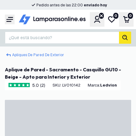
Pedido antes de las 22:00
enviado hoy
0
0
Cuenta
Mi lista de d
Carr
Menú
¿Qué está buscando?
busc
Apliques De Pared De Exterior
Aplique de Pared - Sacramento - Casquillo GU10 -
Beige - Apto para Interior y Exterior
5.0 (2)
SKU
:
LVO10142
Marca
:
Ledvion
5 estrellas de puntuación