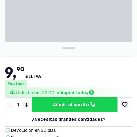
9
,
90
incl. IVA
En stock
Order before 22:00, 
shipped today
-
+
añadir al carrito
Disminuir cantidad
Aumentar cantidad
añadir a
¿Necesitas grandes cantidades?
Devolución en 30 días