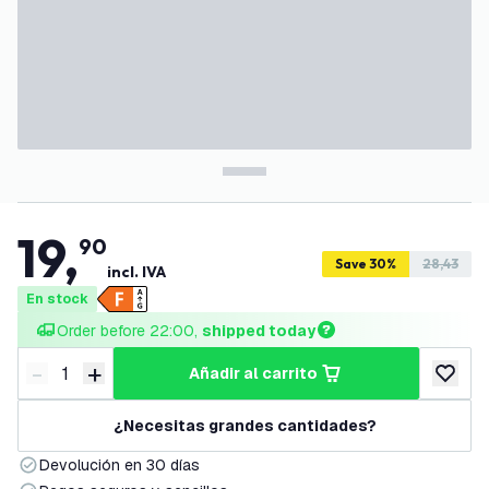
19
,
90
Save 30%
28,43
incl. IVA
En stock
Order before 22:00, 
shipped today
-
+
añadir al carrito
Disminuir cantidad
Aumentar cantidad
añadir a
¿Necesitas grandes cantidades?
Devolución en 30 días