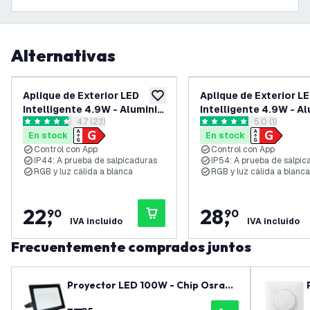
Alternativas
Aplique de Exterior LED
Aplique de Exterior L
añadir a lista de deseos
Intelligente 4.9W - Aluminio
Intelligente 4.9W - A
abrir el panel de reseñas
4.7 (23)
abrir el panel
5.0 (1)
- Doble Cara - Negro - RGB +
- Doble Cara - Negro -
4.7 estrellas de puntuación
5 estrellas de puntuación
En stock
En stock
CCT - IP54
CCT - IP54
Control con App
Control con App
IP44: A prueba de salpicaduras
IP54: A prueba de salpic
RGB y luz cálida a blanca
RGB y luz cálida a blanca
22
,
28
,
90
90
IVA incluido
IVA incluido
Frecuentemente comprados juntos
Proyector LED 100W - Chip Osram
- 12.000 Lumen - 4000K