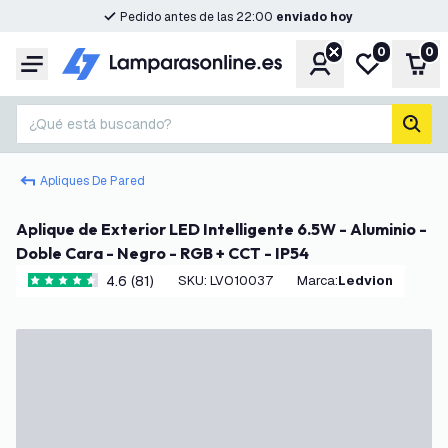
Pedido antes de las 22:00
enviado hoy
0
0
Cuenta
Mi lista de d
Carr
Menú
¿Qué está buscando?
busc
Apliques De Pared
Aplique de Exterior LED Intelligente 6.5W - Aluminio -
Doble Cara - Negro - RGB + CCT - IP54
4.6 (81)
SKU
:
LVO10037
Marca
:
Ledvion
4.6 estrellas de puntuación