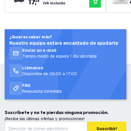
17
,
05
IVA incluido
¿Quieres saber más?
Nuestro equipo estará encantado de ayudarte
Enviar un e-mail
Tiempo medio de espera 1 día laborable
Llámanos
Disponible de 09:00 a 17:00
FAQ
Respuesta inmediata
Suscríbete y no te pierdas ninguna promoción.
¡Recibe las últimas ofertas y promociones!
Suscribir!