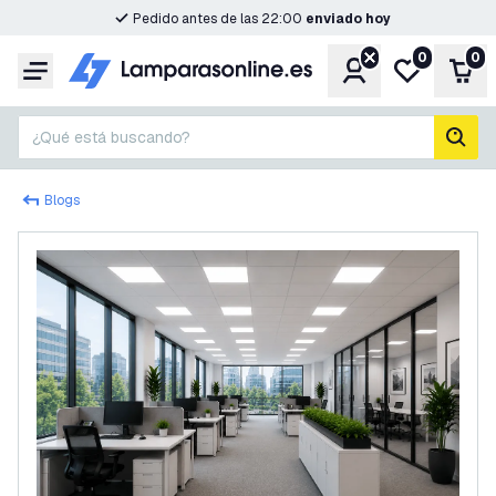
Pedido antes de las 22:00
enviado hoy
0
0
Cuenta
Mi lista de d
Carr
Menú
¿Qué está buscando?
busc
Blogs