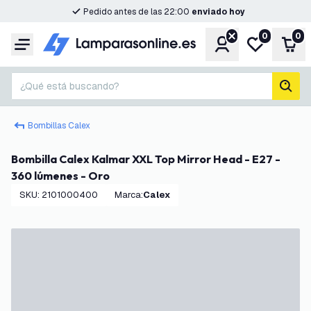
Pedido antes de las 22:00
enviado hoy
0
0
Cuenta
Mi lista de d
Carr
Menú
¿Qué está buscando?
busc
Bombillas Calex
Bombilla Calex Kalmar XXL Top Mirror Head - E27 -
360 lúmenes - Oro
SKU
:
2101000400
Marca
:
Calex