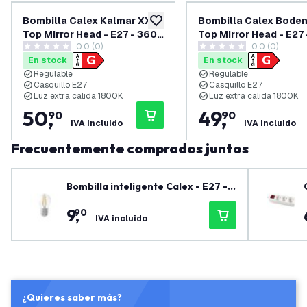
Bombilla Calex Kalmar XXL
Bombilla Calex Bode
añadir a lista de deseos
Top Mirror Head - E27 - 360
Top Mirror Head - E27
0.0 (0)
0.0 (0)
lúmenes - Negro
lúmenes - Oro
0 estrellas de puntuación
0 estrellas de puntuación
En stock
En stock
Regulable
Regulable
Casquillo E27
Casquillo E27
Luz extra cálida 1800K
Luz extra cálida 1800K
50
,
49
,
90
90
IVA incluido
IVA incluido
Frecuentemente comprados juntos
Bombilla inteligente Calex - E27 -
4.9W - 470 lúmenes - 1800K - 3000
9
,
90
K
IVA incluido
¿Quieres saber más?