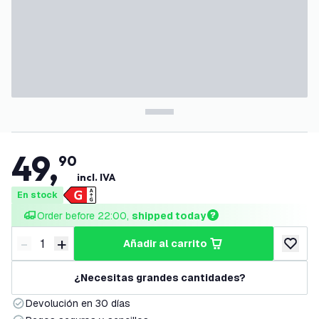
49
,
90
incl. IVA
En stock
Order before 22:00, 
shipped today
-
+
añadir al carrito
Disminuir cantidad
Aumentar cantidad
añadir a
¿Necesitas grandes cantidades?
Devolución en 30 días