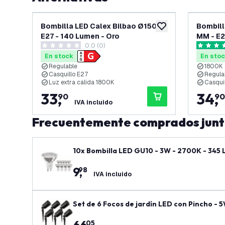
Bombilla LED Calex Bilbao Ø150 -
Bombill
añadir a lista de des
E27 - 140 Lumen - Oro
MM - E2
0.0 (0)
0 estrellas de puntuación
4.8 estre
En stock
En sto
Regulable
1800K
Casquillo E27
Regula
Luz extra cálida 1800K
Casqui
33
,
34
,
90
90
IVA incluido
Frecuentemente comprados jun
10x Bombilla LED GU10 - 3W - 2700K - 345
9
,
98
IVA incluido
Set de 6 Focos de jardín LED con Pincho - 5
05