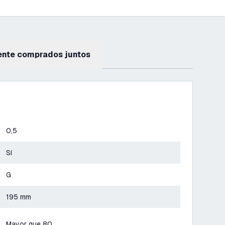
ente comprados juntos
0,5
Sí
G
195 mm
Mayor que 80