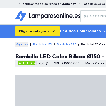
Pedido antes de las 22:00
enviado hoy
Plazo de devoluc
Pedidos Comerciales
Elige tu categoría
Atrás
Bombillas LED
Bombillas E27
Bombilla LED Cale
Bombilla LED Calex Bilbao Ø150 -
4.4 (7)
SKU
:
2101002100
Marca
:
Calex
4.4 estrellas de puntuación