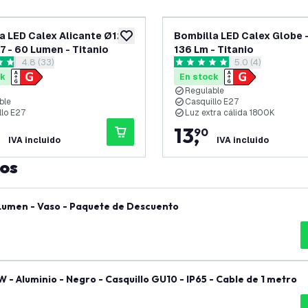
a LED Calex Alicante Ø125
Bombilla LED Calex Globe -
eos
añadir a lista de deseos
7 - 60 Lumen - Titanio
136 Lm - Titanio
abrir el panel de reseñas
4.8 (33)
abrir el panel de
5.0 (4)
llas de puntuación
5 estrellas de puntuación
ck
En stock
Regulable
ble
Casquillo E27
llo E27
Luz extra cálida 1800K
13
,
90
IVA incluido
IVA incluido
tos
 Lumen - Vaso - Paquete de Descuento
W - Aluminio - Negro - Casquillo GU10 - IP65 - Cable de 1 metro