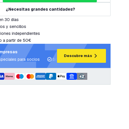
¿Necesitas grandes cantidades?
en 30 días
os y sencillos
iones independientes
o a partir de 50€
empresas
Descubre más
speciales para socios
Soporte para proyectos y planes de ilum
+
2