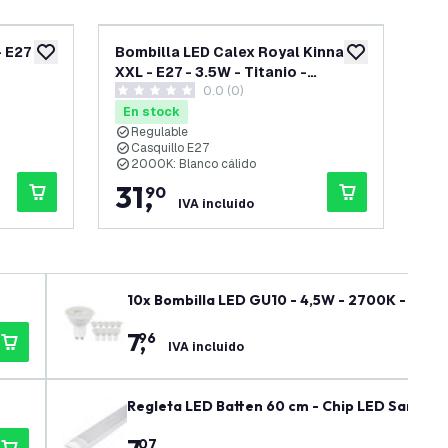
 E27 -
Bombilla LED Calex Royal Kinna
Bo
añadir a lista de deseos
añadir a lista d
XXL - E27 - 3.5W - Titanio -
XXL
 reseñas
0.0 (0)
Regulable
Re
0 estrellas de puntuación
0 es
En stock
En
Regulable
R
Casquillo E27
C
2000K: Blanco cálido
2
31
,
3
90
IVA incluido
10x Bombilla LED GU10 - 4,5W - 2700K - 345 
7
,
96
IVA incluido
Regleta LED Batten 60 cm - Chip LED Samsung 
07