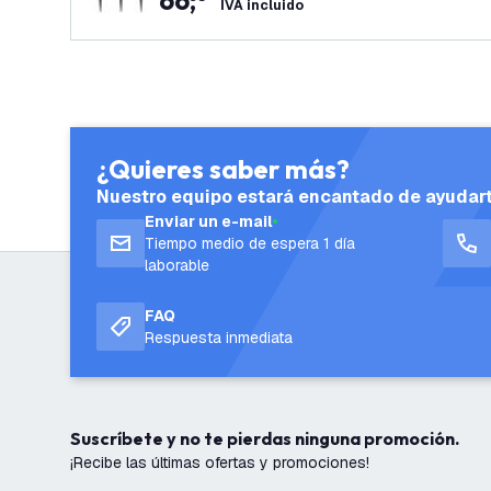
66
,
IVA incluido
¿Quieres saber más?
Nuestro equipo estará encantado de ayudar
Enviar un e-mail
Tiempo medio de espera 1 día
laborable
FAQ
Respuesta inmediata
Suscríbete y no te pierdas ninguna promoción.
¡Recibe las últimas ofertas y promociones!