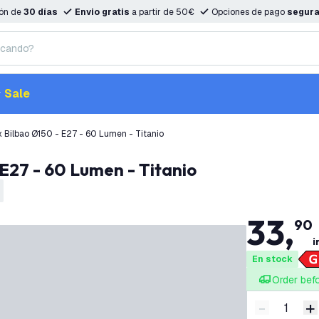
ión de
30 días
Envio gratis
a partir de 50€
Opciones de pago
segur
Sale
x Bilbao Ø150 - E27 - 60 Lumen - Titanio
 E27 - 60 Lumen - Titanio
33
,
90
i
En stock
Order bef
-
+
Disminuir 
A