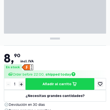
8
,
90
incl. IVA
En stock
Order before 22:00, 
shipped today
-
+
añadir al carrito
Disminuir cantidad
Aumentar cantidad
añadir a
¿Necesitas grandes cantidades?
Devolución en 30 días