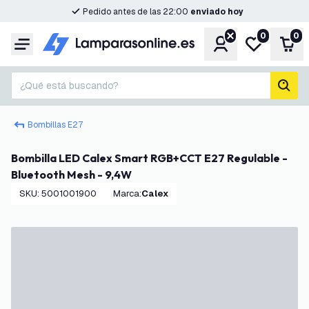
Pedido antes de las 22:00
enviado hoy
0
0
Cuenta
Mi lista de d
Carr
Menú
¿Qué está buscando?
busc
Bombillas E27
Bombilla LED Calex Smart RGB+CCT E27 Regulable -
Bluetooth Mesh - 9,4W
SKU
:
5001001900
Marca
:
Calex