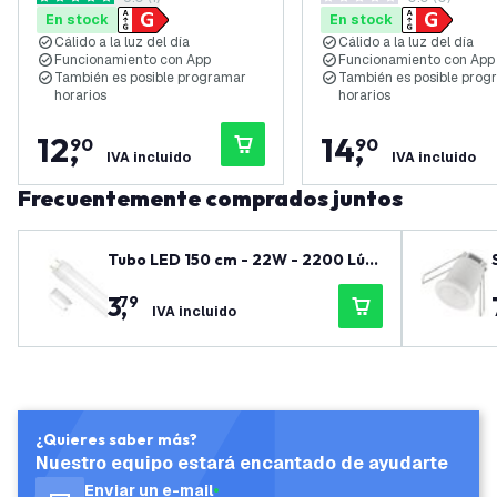
abrir el panel de reseñas
Bluetooth Mesh - 7W
Bluetooth Mesh - 7W
5 estrellas de puntuación
0 estrellas de puntuación
En stock
En stock
Cálido a la luz del día
Cálido a la luz del día
Funcionamiento con App
Funcionamiento con App
También es posible programar
También es posible pro
horarios
horarios
12
,
14
,
90
90
IVA incluido
IVA incluido
Frecuentemente comprados juntos
Tubo LED 150 cm - 22W - 2200 Lúm
enes - 6500K - 3 años de garantía
3
,
79
IVA incluido
¿Quieres saber más?
Nuestro equipo estará encantado de ayudarte
Enviar un e-mail