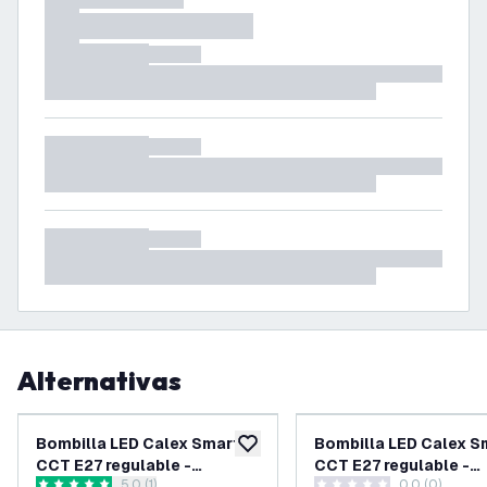
Alternativas
Bombilla LED Calex Smart
Bombilla LED Calex S
añadir a lista de deseos
CCT E27 regulable -
CCT E27 regulable -
5.0 (1)
0.0 (0)