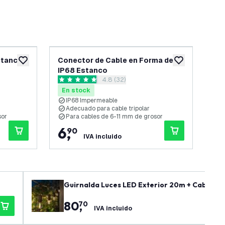
stanco
Conector de Cable en Forma de T
Co
añadir a lista de deseos
añadir a lista d
IP68 Estanco
 reseñas
abrir el panel de reseñas
4.8 (32)
4.8 estrellas de puntuación
4.5 
En stock
En
IP68 Impermeable
I
Adecuado para cable tripolar
P
sor
Para cables de 6-11 mm de grosor
A
6
,
3
90
IVA incluido
Guirnalda Luces LED Exterior 20m + Cable de 
80
,
70
IVA incluido