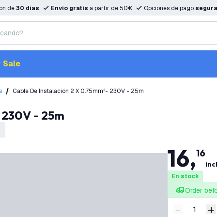
ión de
30 días
Envio gratis
a partir de 50€
Opciones de pago
segur
Sale
s
Cable De Instalación 2 X 0.75mm²- 230V - 25m
- 230V - 25m
16
,
16
incl
En stock
Order bef
-
+
Disminuir 
A