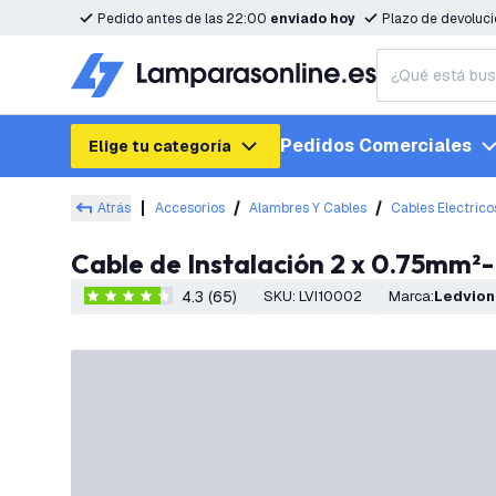
Pedido antes de las 22:00
enviado hoy
Plazo de devoluc
Pedidos Comerciales
Elige tu categoría
Atrás
Accesorios
Alambres Y Cables
Cables Electrico
Cable de Instalación 2 x 0.75mm²
4.3 (65)
SKU
:
LVI10002
Marca
:
Ledvion
4.3 estrellas de puntuación