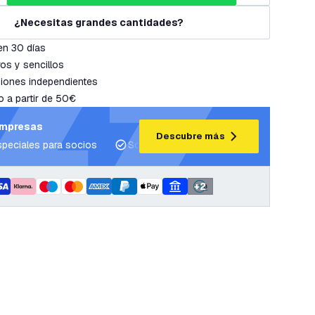
¿Necesitas grandes cantidades?
en 30 días
os y sencillos
iones independientes
o a partir de 50€
empresas
Descubre más
speciales para socios
Soporte para proyectos y planes de ilum
+
2