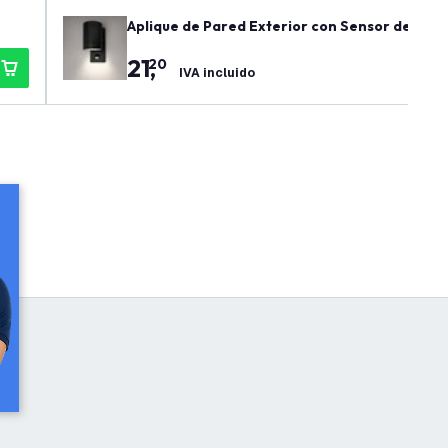
Aplique de Pared Exterior con Sensor de Movim
gulable
21
,
20
IVA incluido