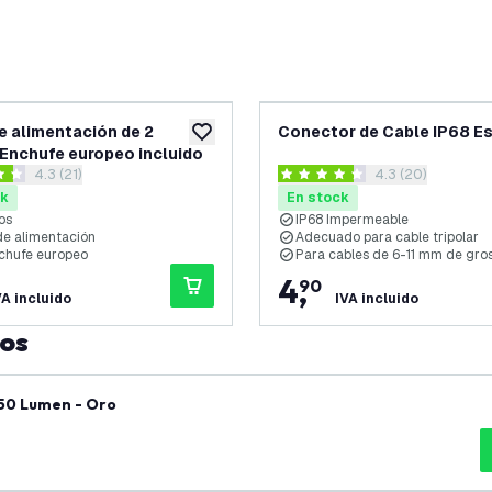
e alimentación de 2
Conector de Cable IP68 E
eos
añadir a lista de deseos
Enchufe europeo incluido
abrir el panel de reseñas
4.3 (21)
abrir el panel de
4.3 (20)
llas de puntuación
4.3 estrellas de puntuación
ck
En stock
os
IP68 Impermeable
e alimentación
Adecuado para cable tripolar
nchufe europeo
Para cables de 6-11 mm de gro
4
,
90
VA incluido
IVA incluido
tos
 50 Lumen - Oro