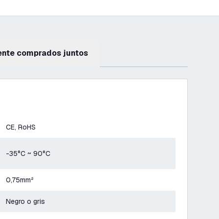
ente comprados juntos
CE, RoHS
-35°C ~ 90°C
0,75mm²
Negro o gris