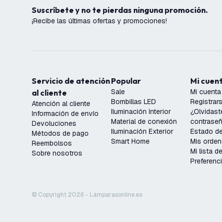
Suscríbete y no te pierdas ninguna promoción.
¡Recibe las últimas ofertas y promociones!
Servicio de atención
Popular
Mi cuen
Sale
Mi cuenta
al cliente
Bombillas LED
Registrar
Atención al cliente
Iluminación Interior
¿Olvidast
Información de envío
Material de conexión
contrase
Devoluciones
Iluminación Exterior
Estado de
Métodos de pago
Smart Home
Mis orde
Reembolsos
Mi lista 
Sobre nosotros
Preferenc
© Copyright 2026 - Lámparasonline.es