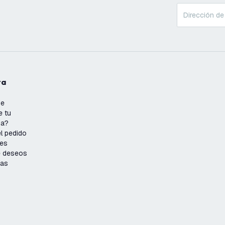
ta
se
e tu
ña?
l pedido
nes
de deseos
ias