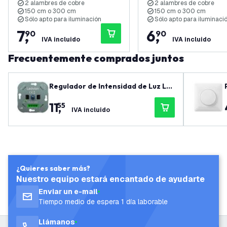
2 alambres de cobre
2 alambres de cobre
150 cm o 300 cm
150 cm o 300 cm
Sólo apto para iluminación
Sólo apto para iluminaci
7
,
6
,
90
90
IVA incluido
IVA incluido
Frecuentemente comprados juntos
Regulador de Intensidad de Luz LE
D 0-150W LED 220-240V - Corte d
11
,
55
e Fase - Universal
IVA incluido
¿Quieres saber más?
Nuestro equipo estará encantado de ayudarte
Enviar un e-mail
Tiempo medio de espera 1 día laborable
Llámanos