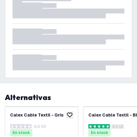
Alternativas
Calex Cable Textil - Gris
Calex Cable Textil - 
añadir a lista de deseos
0.0 (0)
abrir el pane
5.0 (2)
0 estrellas de puntuación
5 estrellas de puntuación
En stock
En stock