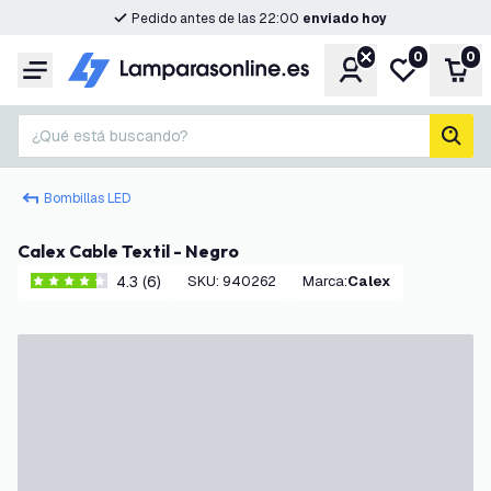
Pedido antes de las 22:00
enviado hoy
0
0
Cuenta
Mi lista de d
Carr
Menú
¿Qué está buscando?
busc
Bombillas LED
Calex Cable Textil - Negro
4.3 (6)
SKU
:
940262
Marca
:
Calex
4.3 estrellas de puntuación