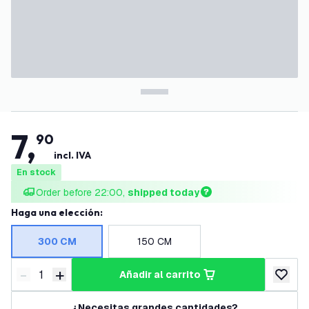
7
,
90
incl. IVA
En stock
Order before 22:00, 
shipped today
Haga una elección
:
300 CM
150 CM
-
+
añadir al carrito
Disminuir cantidad
Aumentar cantidad
añadir a
¿Necesitas grandes cantidades?