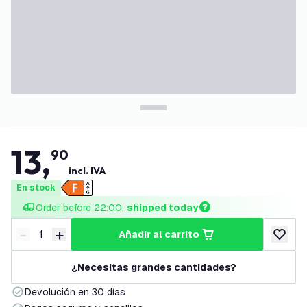
13
,
90
incl. IVA
En stock
Order before 22:00, 
shipped today
-
+
añadir al carrito
Disminuir cantidad
Aumentar cantidad
añadir a
¿Necesitas grandes cantidades?
Devolución en 30 días