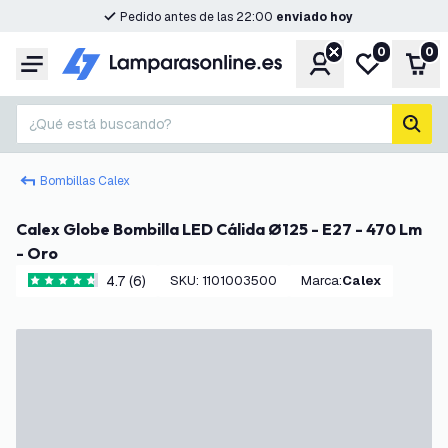
Pedido antes de las 22:00
enviado hoy
0
0
Cuenta
Mi lista de d
Carr
Menú
¿Qué está buscando?
busc
Bombillas Calex
Calex Globe Bombilla LED Cálida Ø125 - E27 - 470 Lm
- Oro
4.7 (6)
SKU
:
1101003500
Marca
:
Calex
4.7 estrellas de puntuación