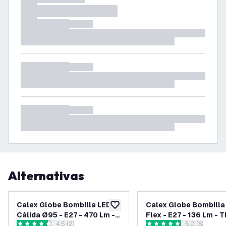
Alternativas
Calex Globe Bombilla LED
Calex Globe Bombilla
añadir a lista de deseos
Cálida Ø95 - E27 - 470 Lm -
Flex - E27 - 136 Lm - T
abrir el panel de reseñas
4.5 (2)
abrir el pane
5.0 (6)
Oro / Transparente