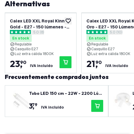
Alternativas
Calex LED XXL Royal Kinna
Calex LED XXL Royal 
añadir a lista de deseos
Gold - E27 - 150 lúmenes -
Oro - E27 - 150 Lúmen
abrir el panel de reseñas
5.0 (8)
abrir el pane
5.0 (10)
Regulable
Regulable
5 estrellas de puntuación
5 estrellas de puntuación
En stock
En stock
Regulable
Regulable
Casquillo E27
Casquillo E27
Luz extra cálida 1800K
Luz extra cálida 1800K
23
,
21
,
90
90
IVA incluido
IVA incluido
Frecuentemente comprados juntos
Tubo LED 150 cm - 22W - 2200 Lúm
enes - 6500K - 3 años de garantía
3
,
79
IVA incluido