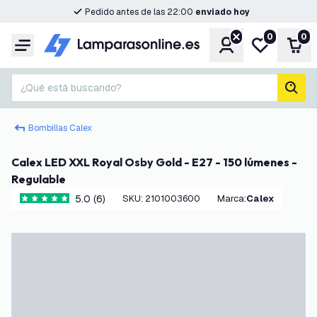
Pedido antes de las 22:00
enviado hoy
0
0
Cuenta
Mi lista de d
Carr
Menú
¿Qué está buscando?
busc
Bombillas Calex
Calex LED XXL Royal Osby Gold - E27 - 150 lúmenes -
Regulable
5.0 (6)
SKU
:
2101003600
Marca
:
Calex
5 estrellas de puntuación