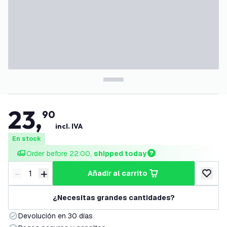
23
,
90
incl. IVA
En stock
Order before 22:00, 
shipped today
-
+
añadir al carrito
Disminuir cantidad
Aumentar cantidad
añadir a
¿Necesitas grandes cantidades?
Devolución en 30 días