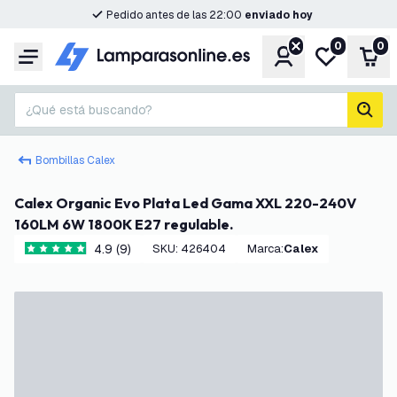
Pedido antes de las 22:00
enviado hoy
0
0
Cuenta
Mi lista de d
Carr
Menú
¿Qué está buscando?
busc
Bombillas Calex
Calex Organic Evo Plata Led Gama XXL 220-240V
160LM 6W 1800K E27 regulable.
4.9 (9)
SKU
:
426404
Marca
:
Calex
4.9 estrellas de puntuación