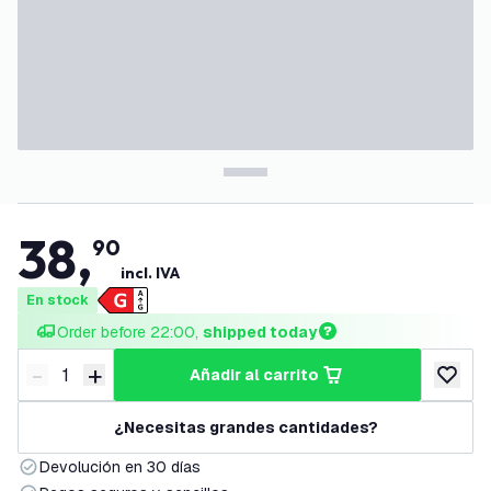
38
,
90
incl. IVA
En stock
Order before 22:00, 
shipped today
-
+
añadir al carrito
Disminuir cantidad
Aumentar cantidad
añadir a
¿Necesitas grandes cantidades?
Devolución en 30 días