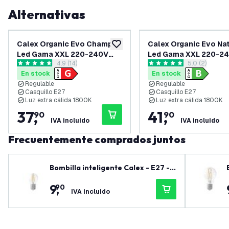
Alternativas
Calex Organic Evo Champán
Calex Organic Evo Na
añadir a lista de deseos
Led Gama XXL 220-240V
Led Gama XXL 220-2
abrir el panel de reseñas
4.9 (14)
abrir el pane
5.0 (2)
100LM 6W 1800K E27
150LM 6W 1800K E27
4.9 estrellas de puntuación
5 estrellas de puntuación
En stock
En stock
regulable
regulable
Regulable
Regulable
Casquillo E27
Casquillo E27
Luz extra cálida 1800K
Luz extra cálida 1800K
37
,
41
,
90
90
IVA incluido
IVA incluido
Frecuentemente comprados juntos
Bombilla inteligente Calex - E27 -
4.9W - 470 lúmenes - 1800K - 3000
9
,
90
K
IVA incluido