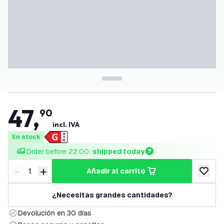
47
,
90
incl. IVA
En stock
Order before 22:00, 
shipped today
-
+
añadir al carrito
Disminuir cantidad
Aumentar cantidad
añadir a
¿Necesitas grandes cantidades?
Devolución en 30 días