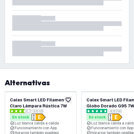
Alternativas
Calex Smart LED Filamento
Calex Smart LED Fila
añadir a lista de deseos
Claro Lámpara Rústica 7W
Globo Dorado G95 7
abrir el panel de reseñas
3.5 (6)
abrir el pane
4.9 (14)
3.5 estrellas de puntuación
4.9 estrellas de puntuación
En stock
En stock
Luz blanca cálida a cálida
Luz blanca cálida a cálid
Funcionamiento con App
Funcionamiento con App
Horarios también posibles
Horarios también posible