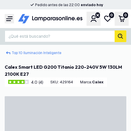
Pedido antes de las 22:00
enviado hoy
0
0
Cuenta
Mi lista de d
Carr
Menú
¿Qué está buscando?
busc
Top 10 Iluminación Inteligente
Calex Smart LED G200 Titanio 220-240V 5W 130LM
2100K E27
4.0 (4)
SKU
:
429164
Marca
:
Calex
4 estrellas de puntuación