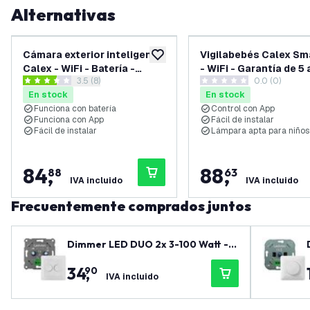
Alternativas
Cámara exterior inteligente
Vigilabebés Calex Sm
añadir a lista de deseos
Calex - WiFi - Batería -
- WiFi - Garantía de 5
abrir el panel de reseñas
3.5 (8)
0.0 (0)
Garantía de 5 años
3.5 estrellas de puntuación
0 estrellas de puntuación
En stock
En stock
Funciona con batería
Control con App
Funciona con App
Fácil de instalar
Fácil de instalar
Lámpara apta para niños
84
,
88
,
88
63
IVA incluido
IVA incluido
Frecuentemente comprados juntos
Dimmer LED DUO 2x 3-100 Watt - 2
20-240V - Corte de fase - Univers
34
,
90
al - Completo
IVA incluido