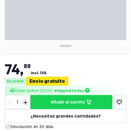
74
,
88
incl. IVA
Envío gratuito
En stock
Order before 22:00, 
shipped today
-
+
añadir al carrito
Disminuir cantidad
Aumentar cantidad
añadir a
¿Necesitas grandes cantidades?
Devolución en 30 días