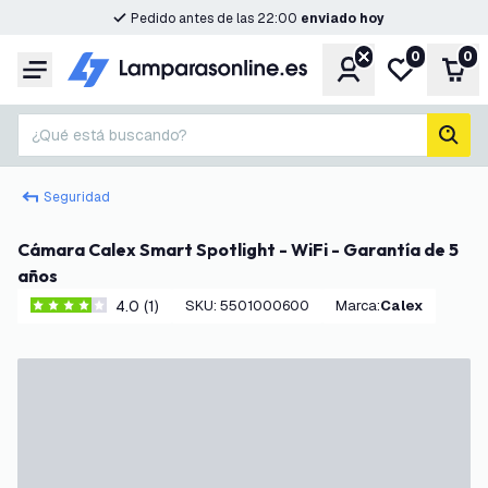
Pedido antes de las 22:00
enviado hoy
0
0
Cuenta
Mi lista de d
Carr
Menú
¿Qué está buscando?
busc
Seguridad
Cámara Calex Smart Spotlight - WiFi - Garantía de 5
años
4.0 (1)
SKU
:
5501000600
Marca
:
Calex
4 estrellas de puntuación