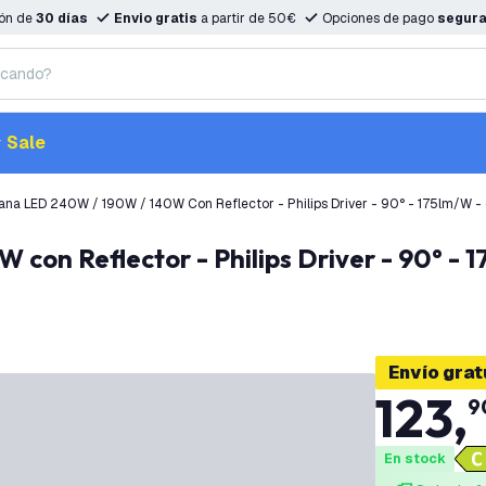
ión de
30 días
Envio gratis
a partir de 50€
Opciones de pago
segur
Sale
na LED 240W / 190W / 140W Con Reflector - Philips Driver - 90° - 175lm/W - 
Envío grat
123
,
9
En stock