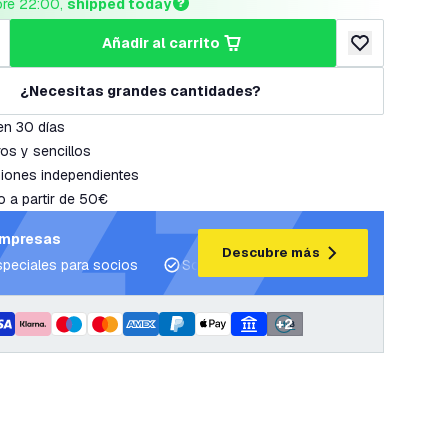
ore 22:00, 
shipped today
añadir al carrito
cantidad
umentar cantidad
añadir a lista 
¿Necesitas grandes cantidades?
en 30 días
os y sencillos
iones independientes
o a partir de 50€
empresas
Descubre más
speciales para socios
Soporte para proyectos y planes de ilum
+
2