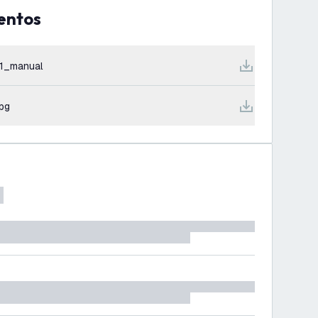
entos
1_manual
jpg