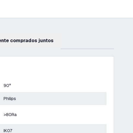
ente comprados juntos
90°
Philips
>80Ra
IK07