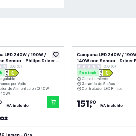
a LED 240W / 190W /
Campana LED 240W / 190W
eos
añadir a lista de deseos
n Sensor - Philips Driver -
140W con Sensor - Driver P
0.0 (0)
0.0 (0)
175lm/W - 6500K - IP65 -
120° - 175lm/W - 4000K - I
as de puntuación
0 estrellas de puntuación
le - 5 años de garantía
Regulable - 5 años de gara
ck
En stock
Regulable
Chips Lumileds
menes por Vatio
Garantía de 5 años
uptor de Alimentación (240W-
Controlador LED Philips
140W)
151
,
0
90
IVA incluido
IVA incluido
tos
 50 Lumen - Oro