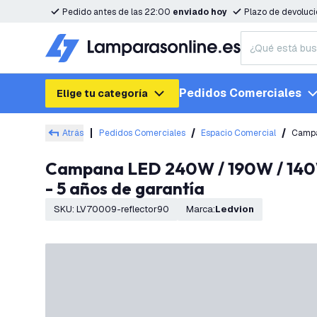
Pedido antes de las 22:00
enviado hoy
Plazo de devoluc
Pedidos Comerciales
Elige tu categoría
Atrás
Pedidos Comerciales
Espacio Comercial
Campa
Campana LED 240W / 190W / 140W con Reflector - Philips Driver - 90° - 175lm/W - 6500K - IP65 - Regulable
- 5 años de garantía
SKU
:
LV70009-reflector90
Marca
:
Ledvion