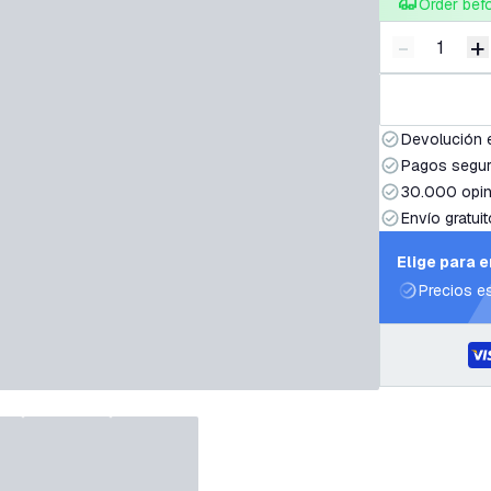
Order bef
-
+
Disminuir 
A
Devolución 
Pagos segur
30.000 opin
Envío gratuit
Elige para 
Precios e