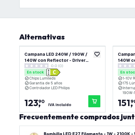
Alternativas
Campana LED 240W / 190W /
Campan
añadir a lista de des
140W con Reflector - Driver
140W co
0.0 (0)
Philips - 90° - 175lm/W - 4000K -
120° - 
0 estrellas de puntuación
0 estrell
IP65 - Regulable - 5 años de
Regulab
En stock
En sto
garantía
Chips Lumileds
1-10V 
Garantía de 5 años
175 Lú
Controlador LED Philips
Interr
190W-
123
,
151
,
90
9
IVA incluido
Frecuentemente comprados jun
Bombilla LED E27 Filamento - 1W - 2100K -