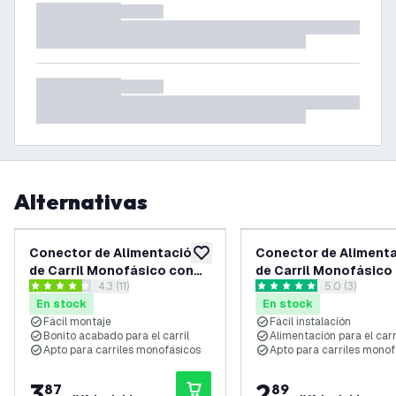
Alternativas
Conector de Alimentación
Conector de Aliment
añadir a lista de deseos
de Carril Monofásico con
de Carril Monofásico 
abrir el panel de reseñas
4.3 (11)
abrir el pane
5.0 (3)
Placa de Cubierta - Negro
Blanco
4.3 estrellas de puntuación
5 estrellas de puntuación
En stock
En stock
Fácil montaje
Fácil instalación
Bonito acabado para el carril
Alimentación para el carr
Apto para carriles monofásicos
Apto para carriles monof
3
,
2
,
87
89