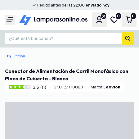
Pedido antes de las 22:00
enviado hoy
0
0
Cuenta
Mi lista de d
Carr
Menú
¿Qué está buscando?
busc
Oficina
Conector de Alimentación de Carril Monofásico con
Placa de Cubierta - Blanco
3.5 (11)
SKU
:
LVT10020
Marca
:
Ledvion
3.5 estrellas de puntuación