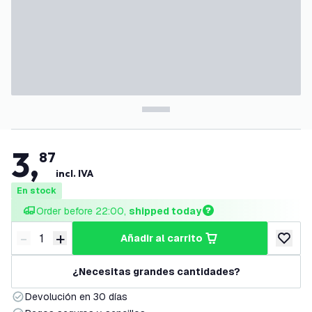
3
,
87
incl. IVA
En stock
Order before 22:00, 
shipped today
-
+
añadir al carrito
Disminuir cantidad
Aumentar cantidad
añadir a
¿Necesitas grandes cantidades?
Devolución en 30 días