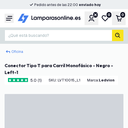
Pedido antes de las 22:00
enviado hoy
0
0
Cuenta
Mi lista de d
Carr
Menú
¿Qué está buscando?
busc
Oficina
Conector Tipo T para Carril Monofásico - Negro -
Left-1
5.0 (1)
SKU
:
LVT10015_L1
Marca
:
Ledvion
5 estrellas de puntuación