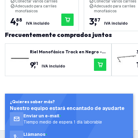
Conectar varios carriles
Conectar varios carriles
Adecuado para carriles
Adecuado para carriles
monofásicos
monofásicos
4
,
3
,
88
87
IVA incluido
IVA incluido
Frecuentemente comprados juntos
Riel Monofásico Track en Negro - 1
00 cm
9
,
91
IVA incluido
¿Quieres saber más?
Nuestro equipo estará encantado de ayudarte
Enviar un e-mail
Tiempo medio de espera 1 día laborable
Llámanos