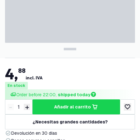
4
,
88
incl. IVA
En stock
Order before 22:00, 
shipped today
-
+
añadir al carrito
Disminuir cantidad
Aumentar cantidad
añadir a
¿Necesitas grandes cantidades?
Devolución en 30 días