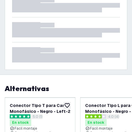
Alternativas
Conector Tipo T para Carril
Conector Tipo L para 
añadir a lista de deseos
Monofásico - Negro - Left-2
Monofásico - Negro -
abrir el panel de reseñas
5.0 (1)
abrir el pane
4.0 (4)
5 estrellas de puntuación
4 estrellas de puntuación
En stock
En stock
Fácil montaje
Fácil montaje