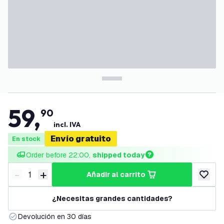
59
,
90
incl. IVA
Envío gratuito
En stock
Order before 22:00, 
shipped today
-
+
añadir al carrito
Disminuir cantidad
Aumentar cantidad
añadir a
¿Necesitas grandes cantidades?
Devolución en 30 días