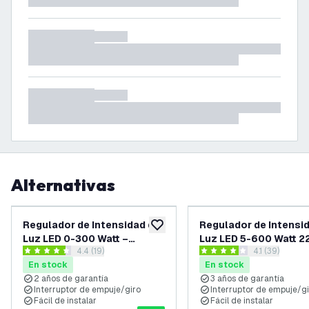
Alternativas
Regulador de Intensidad de
Regulador de Intensi
añadir a lista de deseos
Luz LED 0-300 Watt –
Luz LED 5-600 Watt 2
abrir el panel de reseñas
4.4 (19)
abrir el pane
4.1 (39)
Universal
240V - Corte de fase 
4.4 estrellas de puntuación
4.1 estrellas de puntuación
En stock
En stock
Universal
2 años de garantía
3 años de garantía
Interruptor de empuje/giro
Interruptor de empuje/g
Fácil de instalar
Fácil de instalar