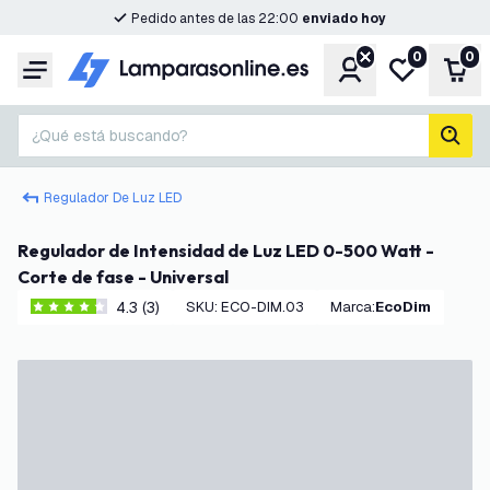
Pedido antes de las 22:00
enviado hoy
0
0
Cuenta
Mi lista de d
Carr
Menú
¿Qué está buscando?
busc
Regulador De Luz LED
Regulador de Intensidad de Luz LED 0-500 Watt -
Corte de fase - Universal
4.3 (3)
SKU
:
ECO-DIM.03
Marca
:
EcoDim
4.3 estrellas de puntuación