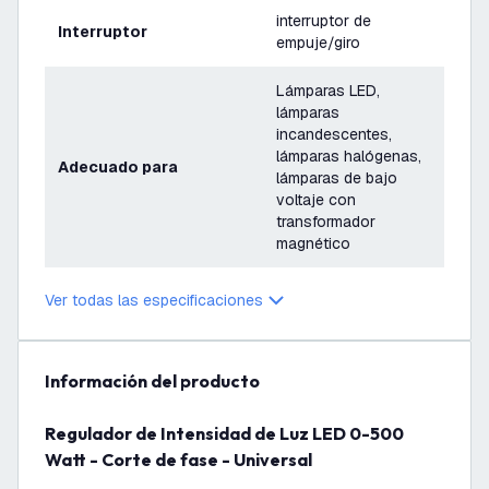
interruptor de
Interruptor
empuje/giro
Lámparas LED,
lámparas
incandescentes,
lámparas halógenas,
Adecuado para
lámparas de bajo
voltaje con
transformador
magnético
Corte de fase
Ver todas las especificaciones
Tecnología de atenuación
encendido y apagado
Garantía
2 años
información del producto
Voltaje
220-240V
Regulador de Intensidad de Luz LED 0-500
Watt - Corte de fase - Universal