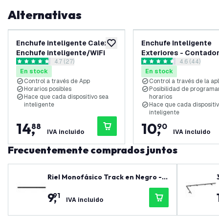
Alternativas
Enchufe inteligente Calex -
Enchufe Inteligente
añadir a lista de deseos
Enchufe inteligente/WiFi
Exteriores - Contador
abrir el panel de reseñas
4.7 (27)
abrir el pane
4.6 (44)
Luz - IP44 - Enchufe W
4.7 estrellas de puntuación
4.6 estrellas de puntuación
En stock
En stock
Control a través de App
Control a través de la apl
Horarios posibles
Posibilidad de programa
Hace que cada dispositivo sea
horarios
inteligente
Hace que cada dispositi
inteligente
14
,
10
,
88
90
IVA incluido
IVA incluido
Frecuentemente comprados juntos
Riel Monofásico Track en Negro - 1
00 cm
9
,
91
IVA incluido