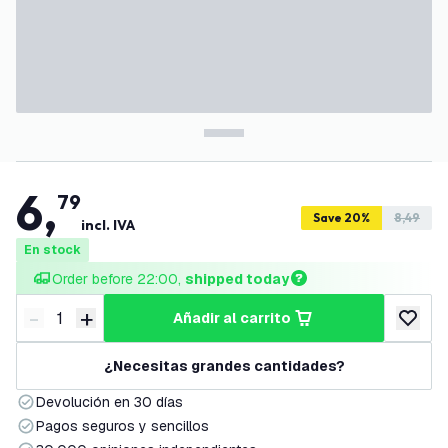
6
,
79
Save 20%
8,49
incl. IVA
En stock
Order before 22:00, 
shipped today
-
+
añadir al carrito
Disminuir cantidad
Aumentar cantidad
añadir a
¿Necesitas grandes cantidades?
Devolución en 30 días
Pagos seguros y sencillos