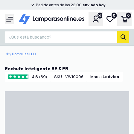
Pedido antes de las 22:00
enviado hoy
0
0
Cuenta
Mi lista de d
Carr
Menú
¿Qué está buscando?
busc
Bombillas LED
Enchufe Inteligente BE & FR
4.6 (69)
SKU
:
LVW10006
Marca
:
Ledvion
4.6 estrellas de puntuación