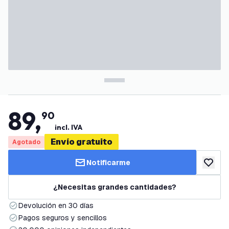
89
,
90
incl. IVA
Envío gratuito
Agotado
Notificarme
añadir a
¿Necesitas grandes cantidades?
Devolución en 30 días
Pagos seguros y sencillos