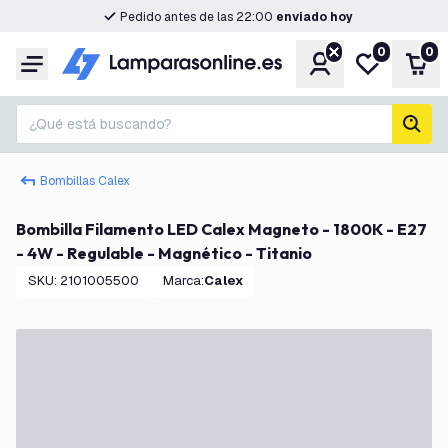
Pedido antes de las 22:00
enviado hoy
0
0
Cuenta
Mi lista de d
Carr
Menú
¿Qué está buscando?
busc
Bombillas Calex
Bombilla Filamento LED Calex Magneto - 1800K - E27
- 4W - Regulable - Magnético - Titanio
SKU
:
2101005500
Marca
:
Calex