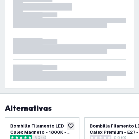
Alternativas
Bombilla Filamento LED
Bombilla Filamento L
añadir a lista de deseos
Calex Magneto - 1800K -
Calex Premium - E27 -
abrir el panel de reseñas
5.0 (4)
0.0 (0)
E27 - 4W - Regulable -
lúmenes - Plata