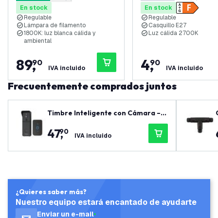
5 estrellas de puntuación
0 estrellas de puntuación
En stock
En stock
Magnético - Titanio
Regulable
Regulable
Lámpara de filamento
Casquillo E27
1800K: luz blanca cálida y
Luz cálida 2700K
ambiental
89
,
4
,
90
90
IVA incluido
IVA incluido
Frecuentemente comprados juntos
Timbre Inteligente con Cámara – T
imbre de Video con Cable sin Suscr
47
,
90
ipción - WiFi - Full HD - Incluye Cam
IVA incluido
panilla
¿Quieres saber más?
Nuestro equipo estará encantado de ayudarte
Enviar un e-mail