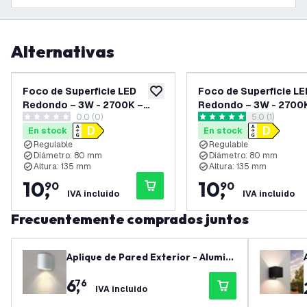
Alternativas
Foco de Superficie LED
Foco de Superficie LE
añadir a lista de deseos
Redondo – 3W - 2700K –
Redondo – 3W - 2700
0.0 (0)
abrir el panel
5.0 (1)
Ø80 mm – Blanco
Ø80 mm – Negro/Dor
0 estrellas de puntuación
5 estrellas de puntuación
En stock
En stock
Regulable
Regulable
Diámetro: 80 mm
Diámetro: 80 mm
Altura: 135 mm
Altura: 135 mm
10
,
10
,
90
90
IVA incluido
IVA incluido
Frecuentemente comprados juntos
Aplique de Pared Exterior - Alumini
o - Blanco - IP54
6
,
76
IVA incluido