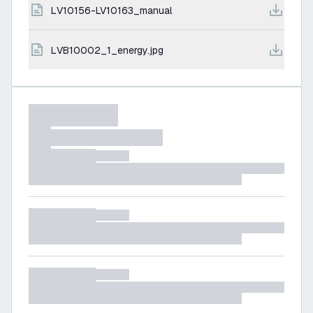
LV10156-LV10163_manual
LVB10002_1_energy.jpg