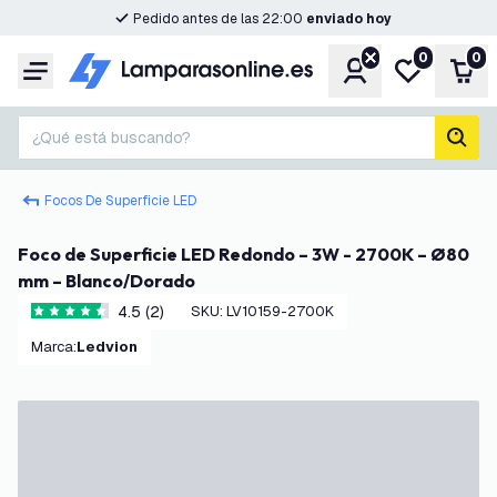
Pedido antes de las 22:00
enviado hoy
0
0
Cuenta
Mi lista de d
Carr
Menú
¿Qué está buscando?
busc
Focos De Superficie LED
Foco de Superficie LED Redondo – 3W - 2700K – Ø80
mm – Blanco/Dorado
4.5 (2)
SKU
:
LV10159-2700K
4.5 estrellas de puntuación
Marca
:
Ledvion