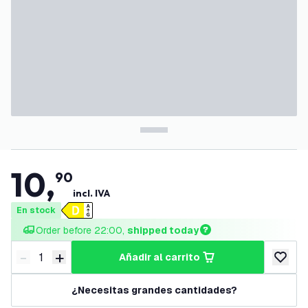
10
,
90
incl. IVA
En stock
Order before 22:00, 
shipped today
-
+
añadir al carrito
Disminuir cantidad
Aumentar cantidad
añadir a
¿Necesitas grandes cantidades?