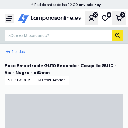
Pedido antes de las 22:00
enviado hoy
0
0
Cuenta
Mi lista de d
Carr
Menú
¿Qué está buscando?
busc
Tiendas
Foco Empotrable GU10 Redondo - Casquillo GU10 -
Río - Negro - ø85mm
SKU
:
LV10015
Marca
:
Ledvion