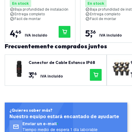
En stock
En stock
Baja profundidad de instalación
Baja profundidad de inst
Entrega completo
Entrega completo
Fácil de montar
Fácil de montar
4
,
5
,
46
36
IVA incluido
IVA incluido
Frecuentemente comprados juntos
Conector de Cable Estanco IP68
3
,
96
IVA incluido
¿Quieres saber más?
Nuestro equipo estará encantado de ayudarte
Enviar un e-mail
Tiempo medio de espera 1 día laborable