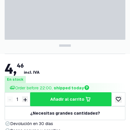
4
,
46
incl. IVA
En stock
Order before 22:00, 
shipped today
-
+
añadir al carrito
Disminuir cantidad
Aumentar cantidad
añadir a
¿Necesitas grandes cantidades?
Devolución en 30 días