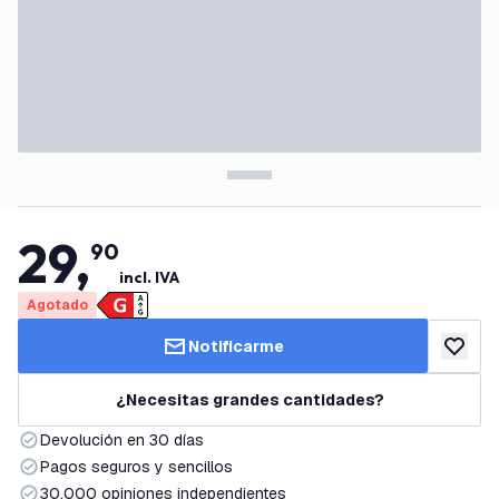
29
,
90
incl. IVA
Agotado
Notificarme
añadir a
¿Necesitas grandes cantidades?
Devolución en 30 días
Pagos seguros y sencillos
30.000 opiniones independientes