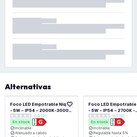
Alternativas
Foco LED Empotrable Níquel
Foco LED Empotrable 
añadir a lista de deseos
- 5W – IP54 – 2000K-3000K
- 5W – IP54 – 2700K -
0.0 (0)
0.0 (0)
- Inclinable
Inclinable
0 estrellas de puntuación
0 estrellas de puntuación
En stock
En stock
Inclinable
Inclinable
Atenuado a cálido
Regulable hasta 5%