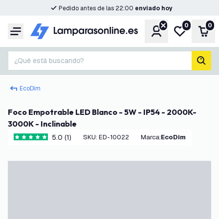
Pedido antes de las 22:00
enviado hoy
0
0
Cuenta
Mi lista de d
Carr
Menú
¿Qué está buscando?
busc
EcoDim
Foco Empotrable LED Blanco - 5W - IP54 - 2000K-
3000K - Inclinable
5.0 (1)
SKU
:
ED-10022
Marca
:
EcoDim
5 estrellas de puntuación