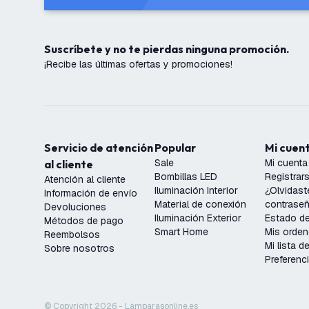
Suscríbete y no te pierdas ninguna promoción.
¡Recibe las últimas ofertas y promociones!
Servicio de atención
Popular
Mi cuen
Sale
Mi cuenta
al cliente
Bombillas LED
Registrar
Atención al cliente
Iluminación Interior
¿Olvidast
Información de envío
Material de conexión
contrase
Devoluciones
Iluminación Exterior
Estado de
Métodos de pago
Smart Home
Mis orde
Reembolsos
Mi lista 
Sobre nosotros
Preferenc
© Copyright 2026 - Lámparasonline.es