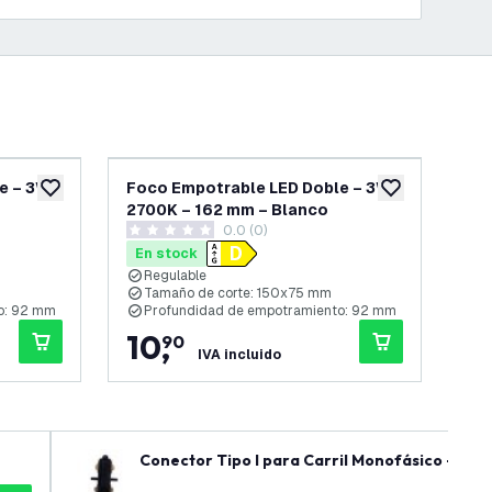
e – 3W -
Foco Empotrable LED Doble – 3W -
Fo
añadir a lista de deseos
añadir a lista d
2700K – 162 mm – Blanco
27
0.0 (0)
0 estrellas de puntuación
0 es
En stock
En
Regulable
R
Tamaño de corte: 150x75 mm
T
o: 92 mm
Profundidad de empotramiento: 92 mm
P
10
,
1
90
IVA incluido
Conector Tipo I para Carril Monofásico - Neg