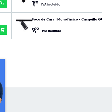
1
,
90
IVA incluido
Foco de Carril Monofásico - Casquillo GU10 -
9
,
92
IVA incluido