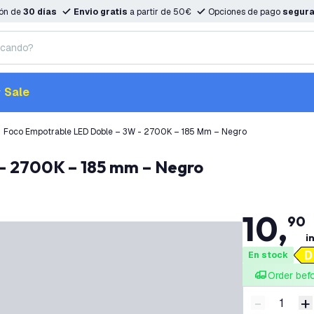
ión de
30 días
Envio gratis
a partir de 50€
Opciones de pago
segur
Sale
Foco Empotrable LED Doble – 3W - 2700K – 185 Mm – Negro
 - 2700K – 185 mm – Negro
10
,
90
in
En stock
Order bef
-
+
Disminuir 
A