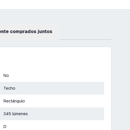
ente comprados juntos
No
Techo
Rectángulo
345 lúmenes
D