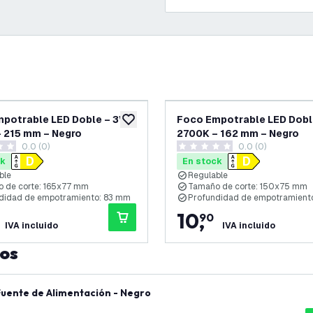
potrable LED Doble – 3W -
Foco Empotrable LED Dobl
eos
añadir a lista de deseos
 215 mm – Negro
2700K – 162 mm – Negro
0.0 (0)
0.0 (0)
as de puntuación
0 estrellas de puntuación
ck
En stock
ble
Regulable
 de corte: 165x77 mm
Tamaño de corte: 150x75 mm
didad de empotramiento: 83 mm
Profundidad de empotramient
10
,
90
IVA incluido
IVA incluido
tos
ano + Fuente de Alimentación - Negro