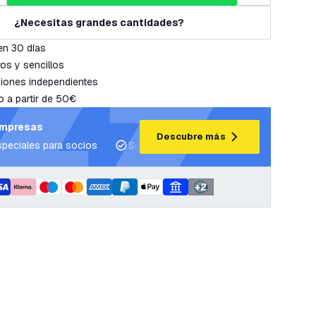
¿Necesitas grandes cantidades?
en 30 días
os y sencillos
iones independientes
o a partir de 50€
empresas
Descubre más
speciales para socios
Soporte para proyectos y planes de ilum
+
2