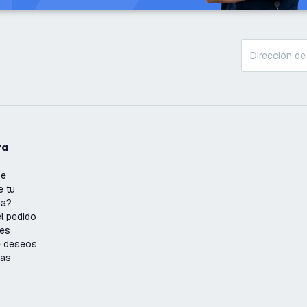
ta
se
e tu
ña?
l pedido
nes
de deseos
ias