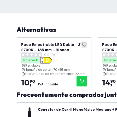
Alternativas
Foco Empotrable LED Doble – 3W -
Foco Em
añadir a lista de des
2700K – 185 mm – Blanco
2700K –
0.0 (0)
0 estrellas de puntuación
0 estrell
En stock
En sto
Regulable
Regula
Tamaño de corte: 170x85 mm
Tamaño
Profundidad de empotramiento: 92 mm
Profun
10
,
14
,
90
90
IVA incluido
Frecuentemente comprados jun
Conector de Carril Monofásico Medi