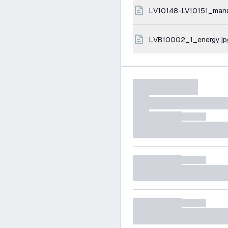
LV10148-LV10151_man
LVB10002_1_energy.jp