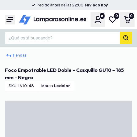
Pedido antes de las 22:00
enviado hoy
0
0
Cuenta
Mi lista de d
Carr
Menú
¿Qué está buscando?
busc
Tiendas
Foco Empotrable LED Doble – Casquillo GU10 – 185
mm – Negro
SKU
:
LV10148
Marca
:
Ledvion