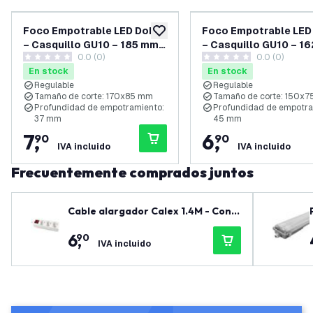
Foco Empotrable LED Doble
Foco Empotrable LED
añadir a lista de deseos
– Casquillo GU10 – 185 mm –
– Casquillo GU10 – 1
0.0 (0)
0.0 (0)
Blanco
Negro
0 estrellas de puntuación
0 estrellas de puntuación
En stock
En stock
Regulable
Regulable
Tamaño de corte: 170x85 mm
Tamaño de corte: 150x
Profundidad de empotramiento:
Profundidad de empotra
37 mm
45 mm
7
,
6
,
90
90
IVA incluido
IVA incluido
Frecuentemente comprados juntos
Cable alargador Calex 1.4M - Conm
utable - 3 vías - Regleta - Toma de
6
,
90
mesa
IVA incluido