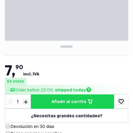
7
,
90
incl. IVA
En stock
Order before 22:00, 
shipped today
-
+
añadir al carrito
Disminuir cantidad
Aumentar cantidad
añadir a
¿Necesitas grandes cantidades?
Devolución en 30 días