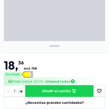
18
,
36
incl. IVA
En stock
Order before 22:00, 
shipped today
-
+
añadir al carrito
Disminuir cantidad
Aumentar cantidad
añadir a
¿Necesitas grandes cantidades?