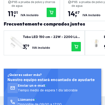
IP65 a prueba de polvo y chorros
IP65: a prueba de polvo 
de agua
de agua
11
,
14
,
01
67
IVA incluido
IVA incluido
Frecuentemente comprados juntos
Tubo LED 150 cm - 22W - 2200 Lúm
enes - 6500K - 3 años de garantía
3
,
79
IVA incluido
¿Quieres saber más?
Nuestro equipo estará encantado de ayudarte
Enviar un e-mail
Tiempo medio de espera 1 día laborable
Llámanos
Disponible de 09:00 a 17:00