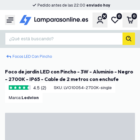
Pedido antes de las 22:00
enviado hoy
0
0
Cuenta
Mi lista de d
Carr
Menú
¿Qué está buscando?
busc
Focos LED Con Pincho
Foco de jardín LED con Pincho - 3W - Aluminio - Negro
- 2700K - IP65 - Cable de 2 metros con enchufe
4.5 (2)
SKU
:
LVO10054-2700K-single
4.5 estrellas de puntuación
Marca
:
Ledvion