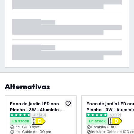
Alternativas
Foco de jardín LED con
Foco de jardín LED co
añadir a lista de deseos
Pincho - 3W - Aluminio -
Pincho - 3W - Alumini
abrir el panel de reseñas
4.7 (49)
abrir el pane
5.0 (2)
Negro - 2700K - IP65 - Cable
Negro - 2700K - IP65 
4.7 estrellas de puntuación
5 estrellas de puntuación
En stock
En stock
de 1 metro
de 1 metro
Incl. GU10 spot
Bombilla GU10
Incl. Cable de 100 cm
Incluido: Cable de 100 c