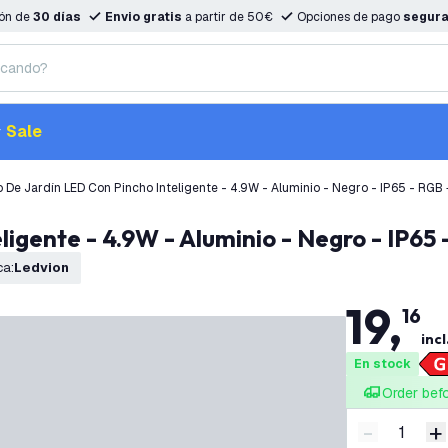
ión de
30 días
Envio gratis
a partir de 50€
Opciones de pago
segur
Sale
 De Jardín LED Con Pincho Inteligente - 4.9W - Aluminio - Negro - IP65 - RGB
eligente - 4.9W - Aluminio - Negro - IP65
ca
:
Ledvion
19
,
16
incl
En stock
Order bef
-
+
Disminuir 
A