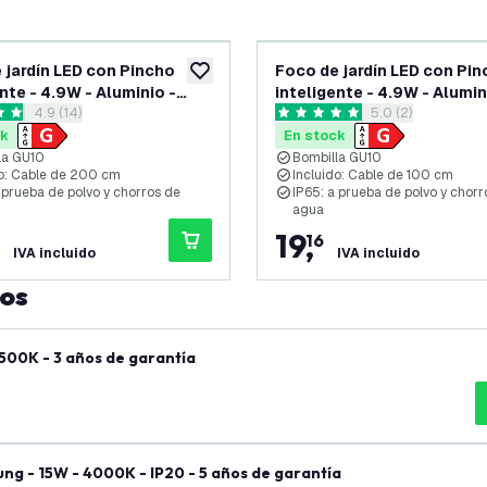
 jardín LED con Pincho
Foco de jardín LED con Pi
eos
añadir a lista de deseos
nte - 4.9W - Aluminio -
inteligente - 4.9W - Alumin
abrir el panel de reseñas
4.9 (14)
abrir el panel de
5.0 (2)
 IP65 - RGB + CCT - Cable
Antracita - IP65 - RGB + CC
llas de puntuación
5 estrellas de puntuación
tros con enchufe
Cable de 1 metro
ck
En stock
la GU10
Bombilla GU10
do: Cable de 200 cm
Incluido: Cable de 100 cm
 prueba de polvo y chorros de
IP65: a prueba de polvo y chorr
agua
19
,
16
IVA incluido
IVA incluido
tos
500K - 3 años de garantía
ng - 15W - 4000K - IP20 - 5 años de garantía