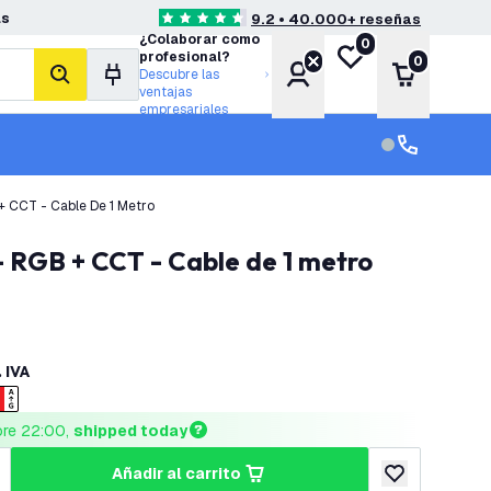
as
9.2 • 40.000+ reseñas
4.6 estrellas de puntuación
¿Colaborar como
0
Mi lista de deseos
profesional?
0
Cuenta
Carrito
Descubre las
buscar
ventajas
empresariales
Servicio al cl
Servicio al cl
 + CCT - Cable De 1 Metro
 - RGB + CCT - Cable de 1 metro
. IVA
ore 22:00, 
shipped today
añadir al carrito
cantidad
umentar cantidad
añadir a lista 