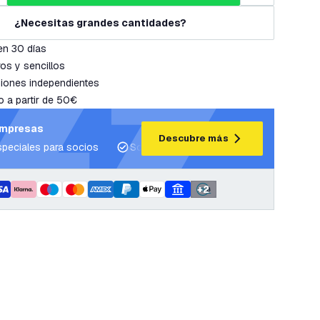
¿Necesitas grandes cantidades?
en 30 días
os y sencillos
iones independientes
o a partir de 50€
empresas
Descubre más
speciales para socios
Soporte para proyectos y planes de ilum
+
2