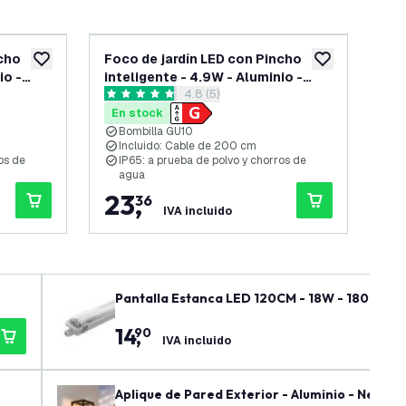
ncho
Foco de jardín LED con Pincho
Set
añadir a lista de deseos
añadir a lista d
io -
inteligente - 4.9W - Aluminio -
Pin
 reseñas
abrir el panel de reseñas
4.8 (5)
T -
Antracita - IP65 - RGB + CCT -
Alu
4.8 estrellas de puntuación
4.5 
Cable de 2 metros con enchufe
CCT
En stock
En
Bombilla GU10
I
Incluido: Cable de 200 cm
I
os de
IP65: a prueba de polvo y chorros de
I
agua
23
,
8
36
IVA incluido
Pantalla Estanca LED 120CM - 18W - 1800 Lúm
14
,
90
IVA incluido
Aplique de Pared Exterior - Aluminio - Negro -