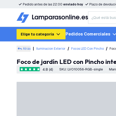
Pedido antes de las 22:00
enviado hoy
Plazo de devoluc
Pedidos Comerciales
Elige tu categoría
Atrás
Iluminacion Exterior
Focos LED Con Pincho
Foco
Foco de jardín LED con Pincho int
4.8 (4)
SKU
:
LVO10056-RGB-single
Mar
4.8 estrellas de puntuación