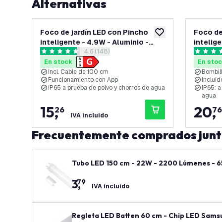
Alternativas
Foco de jardín LED con Pincho
Foco de
añadir a lista de des
inteligente - 4.9W - Aluminio -
intelige
abrir el panel de reseñas
4.6 (148)
Negro - IP65 - RGB + CCT - Cable
Negro -
4.6 estrellas de puntuación
4.9 estre
de 1 metro
de 2 me
En stock
En sto
Incl. Cable de 100 cm
Bombil
Funcionamiento con App
Inclui
IP65 a prueba de polvo y chorros de agua
IP65: a
agua
15
,
20
,
26
76
IVA incluido
Frecuentemente comprados jun
Tubo LED 150 cm - 22W - 2200 Lúmenes - 6
3
,
79
IVA incluido
Regleta LED Batten 60 cm - Chip LED Samsu