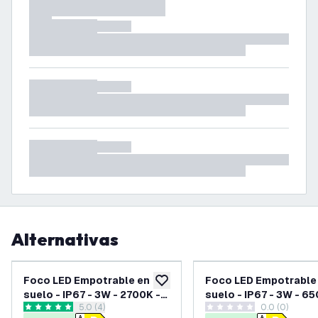
Alternativas
Foco LED Empotrable en
Foco LED Empotrable
añadir a lista de deseos
suelo - IP67 - 3W - 2700K -
suelo - IP67 - 3W - 65
abrir el panel de reseñas
5.0 (4)
0.0 (0)
Redondo - Cable de 1 metro
Redondo - Cable de 1
5 estrellas de puntuación
0 estrellas de puntuación