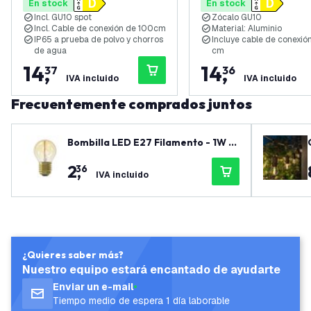
En stock
En stock
- Acero Inox
- Negro
Incl. GU10 spot
Zócalo GU10
Incl. Cable de conexión de 100cm
Material: Aluminio
IP65 a prueba de polvo y chorros
Incluye cable de conexió
de agua
cm
14
,
14
,
37
36
IVA incluido
IVA incluido
Frecuentemente comprados juntos
Bombilla LED E27 Filamento - 1W -
2100K - 50 Lumen - Oro
2
,
36
IVA incluido
¿Quieres saber más?
Nuestro equipo estará encantado de ayudarte
Enviar un e-mail
Tiempo medio de espera 1 día laborable