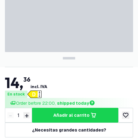
14
,
36
incl. IVA
En stock
Order before 22:00, 
shipped today
-
+
añadir al carrito
Disminuir cantidad
Aumentar cantidad
añadir a
¿Necesitas grandes cantidades?