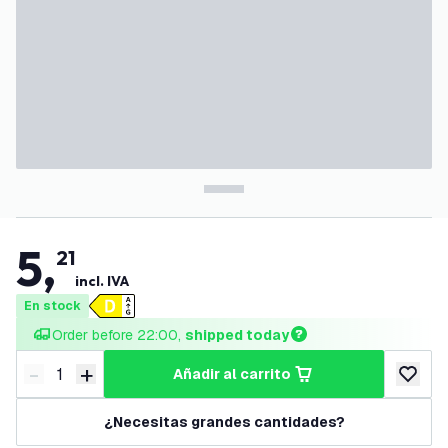
5
,
21
incl. IVA
En stock
Order before 22:00, 
shipped today
-
+
añadir al carrito
Disminuir cantidad
Aumentar cantidad
añadir a
¿Necesitas grandes cantidades?