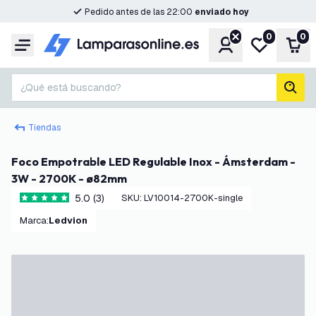
Pedido antes de las 22:00
enviado hoy
0
0
Cuenta
Mi lista de d
Carr
Menú
¿Qué está buscando?
busc
Tiendas
Foco Empotrable LED Regulable Inox - Ámsterdam -
3W - 2700K - ø82mm
5.0 (3)
SKU
:
LV10014-2700K-single
5 estrellas de puntuación
Marca
:
Ledvion