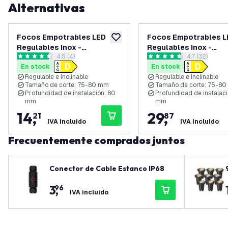
Alternativas
Focos Empotrables LED
Focos Empotrables L
añadir a lista de deseos
Regulables Inox -
Regulables Inox -
abrir el panel de reseñas
4.5 (4)
abrir el pane
4.7 (32)
Amsterdam - 3W - 2700K -
Amsterdam - 3W - 270
4.5 estrellas de puntuación
4.7 estrellas de puntuación
En stock
En stock
ø82mm - 3 pack
ø82mm - 6 pack
Regulable e inclinable
Regulable e inclinable
Tamaño de corte: 75-80 mm
Tamaño de corte: 75-8
Profundidad de instalación: 60
Profundidad de instalaci
mm
mm
14
,
29
,
21
87
IVA incluido
IVA incluido
Frecuentemente comprados juntos
Conector de Cable Estanco IP68
3
,
96
IVA incluido