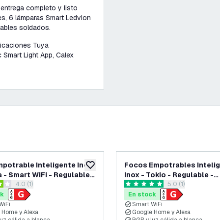
 entrega completo y listo
les, 6 lámparas Smart Ledvion
ables soldados.
licaciones Tuya
 Smart Light App, Calex
potrable Inteligente Inox
Focos Empotrables Inteli
eos
añadir a lista de deseos
a - Smart WiFi - Regulable -
Inox - Tokio - Regulable -
abrir el panel de reseñas
4.0 (1)
abrir el panel de 
5.0 (1)
CT
RGB+CCT - Pack de 6
as de puntuación
5 estrellas de puntuación
ck
En stock
WiFi
Smart WiFi
 Home y Alexa
Google Home y Alexa