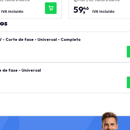
uz cálida a blanca
RGB y luz cálida a blanca
59
,
46
IVA incluido
IVA incluido
tos
- Corte de fase - Universal - Completo
de fase - Universal