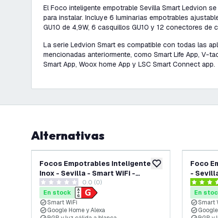
El Foco inteligente empotrable Sevilla Smart Ledvion se
para instalar. Incluye 6 luminarias empotrables ajustab
GU10 de 4,9W, 6 casquillos GU10 y 12 conectores de c
La serie Ledvion Smart es compatible con todas las ap
mencionadas anteriormente, como Smart Life App, V-tac
Smart App, Woox home App y LSC Smart Connect app.
Alternativas
Focos Empotrables Inteligentes
Foco Em
añadir a lista de des
Inox - Sevilla - Smart WiFi -
- Sevill
0.0 (0)
Regulable - RGB+CCT - 3 Pack
RGB+C
0 estrellas de puntuación
4 estrell
En stock
En sto
Smart WiFi
Smart 
Google Home y Alexa
Google