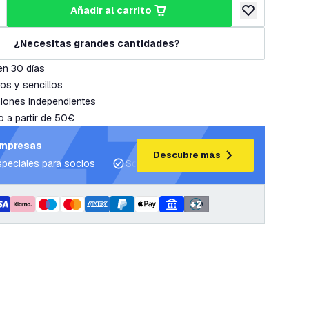
añadir al carrito
cantidad
umentar cantidad
añadir a lista 
¿Necesitas grandes cantidades?
en 30 días
os y sencillos
iones independientes
o a partir de 50€
empresas
Descubre más
speciales para socios
Soporte para proyectos y planes de ilum
+
2