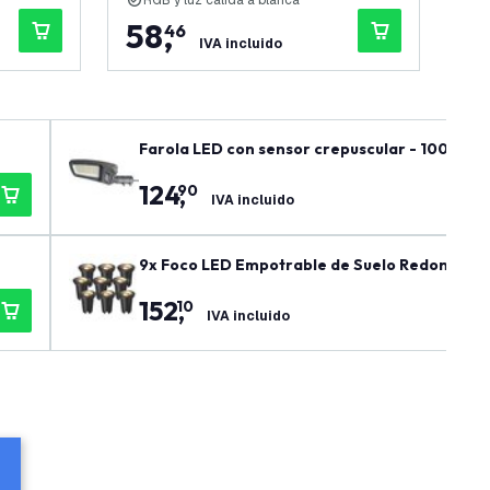
RGB y luz cálida a blanca
R
58
,
5
46
IVA incluido
Farola LED con sensor crepuscular - 100W - I
124
,
90
IVA incluido
9x Foco LED Empotrable de Suelo Redondo - IP
152
,
10
IVA incluido