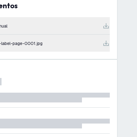
entos
nual
-label-page-0001.jpg