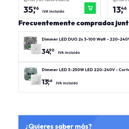
RGB y luz cálida a blanca
RGB y l
35
,
13
,
96
46
IVA incluido
Frecuentemente comprados jun
Dimmer LED DUO 2x 3-100 Watt - 220-240V 
34
,
90
IVA incluido
Dimmer LED 3-250W LED 220-240V - Corte 
13
,
46
IVA incluido
¿Quieres saber más?