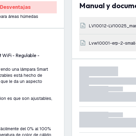
Manual y docum
Desventajas
para áreas húmedas
LV10012-LV10025_ma
lvw10001-erp-2-small
t WiFi - Regulable -
uyendo una lámpara Smart
trables está hecho de
o que le da un aspecto
ion es que son ajustables,
fácilmente del 0% al 100%
peratura de color de cálido