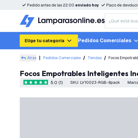
Pedido antes de las 22:00
enviado hoy
Plazo de devoluc
Pedidos Comerciales
Elige tu categoría
Atrás
Pedidos Comerciales
Tiendas
Focos Empotrable
Focos Empotrables Inteligentes I
5.0 (1)
SKU
:
LV10023-RGB-6pack
Marc
5 estrellas de puntuación