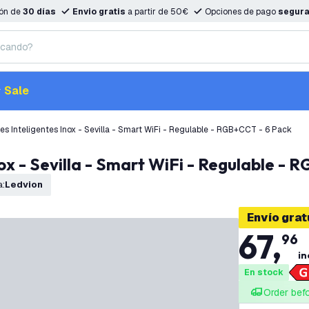
ión de
30 días
Envio gratis
a partir de 50€
Opciones de pago
segur
Sale
s Inteligentes Inox - Sevilla - Smart WiFi - Regulable - RGB+CCT - 6 Pack
nox - Sevilla - Smart WiFi - Regulable - 
a
:
Ledvion
Envío grat
67
,
96
in
En stock
Order bef