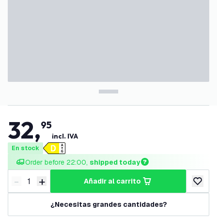
32
,
95
incl. IVA
En stock
Order before 22:00, 
shipped today
-
+
añadir al carrito
Disminuir cantidad
Aumentar cantidad
añadir a
¿Necesitas grandes cantidades?