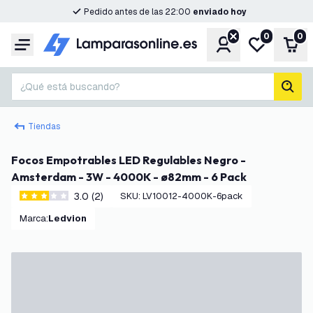
Pedido antes de las 22:00
enviado hoy
0
0
Cuenta
Mi lista de d
Carr
Menú
¿Qué está buscando?
busc
Tiendas
Focos Empotrables LED Regulables Negro -
Amsterdam - 3W - 4000K - ø82mm - 6 Pack
3.0 (2)
SKU
:
LV10012-4000K-6pack
3 estrellas de puntuación
Marca
:
Ledvion