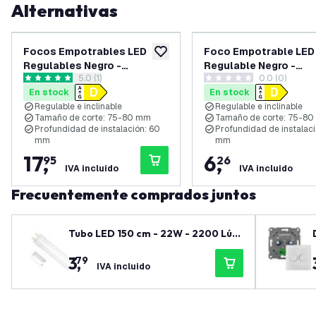
Alternativas
Focos Empotrables LED
Foco Empotrable LED
añadir a lista de deseos
Regulables Negro -
Regulable Negro -
abrir el panel de reseñas
5.0 (1)
0.0 (0)
Amsterdam - 3W - 4000K -
Amsterdam - 3W - 40
5 estrellas de puntuación
0 estrellas de puntuación
En stock
En stock
ø82mm - 3 pack
ø82mm
Regulable e inclinable
Regulable e inclinable
Tamaño de corte: 75-80 mm
Tamaño de corte: 75-8
Profundidad de instalación: 60
Profundidad de instalaci
mm
mm
17
,
6
,
95
26
IVA incluido
IVA incluido
Frecuentemente comprados juntos
Tubo LED 150 cm - 22W - 2200 Lúm
enes - 6500K - 3 años de garantía
3
,
79
IVA incluido