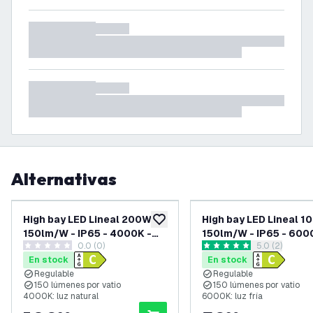
Alternativas
High bay LED Lineal 200W -
High bay LED Lineal 1
añadir a lista de deseos
150lm/W - IP65 - 4000K -
150lm/W - IP65 - 600
0.0 (0)
abrir el pane
5.0 (2)
Regulable - 5 años de
Regulable - 5 años de
0 estrellas de puntuación
5 estrellas de puntuación
En stock
En stock
garantía - Campana LED
garantía - Campana L
Regulable
Regulable
industrial
industrial
150 lúmenes por vatio
150 lúmenes por vatio
4000K: luz natural
6000K: luz fría