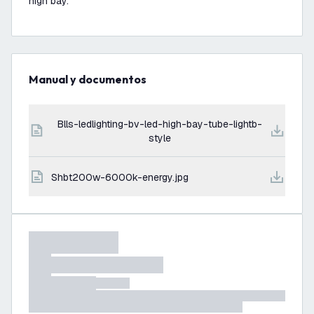
high bay.
Manual y documentos
blls-ledlighting-bv-led-high-bay-tube-lightb-
style
shbt200w-6000k-energy.jpg