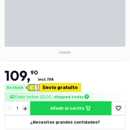
109
,
90
incl. IVA
Envío gratuito
En stock
Order before 22:00, 
shipped today
-
+
añadir al carrito
Disminuir cantidad
Aumentar cantidad
añadir a
¿Necesitas grandes cantidades?