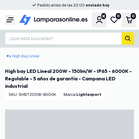
Pedido antes de las 22:00
enviado hoy
0
0
Cuenta
Mi lista de d
Carr
Menú
¿Qué está buscando?
busc
High Bay Lineal
High bay LED Lineal 200W - 150lm/W - IP65 - 6000K -
Regulable - 5 años de garantía - Campana LED
industrial
SKU
:
SHBT200W-6000K
Marca
:
Lightexpert