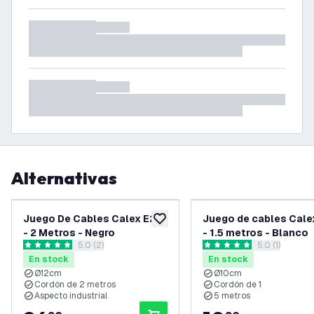
Alternativas
Juego De Cables Calex E27
Juego de cables Calex
añadir a lista de deseos
- 2 Metros - Negro
- 1.5 metros - Blanco
abrir el panel de reseñas
5.0 (2)
abrir el panel
5.0 (1)
5 estrellas de puntuación
5 estrellas de puntuación
En stock
En stock
Ø12cm
Ø10cm
Cordón de 2 metros
Cordón de 1
Aspecto industrial
5 metros