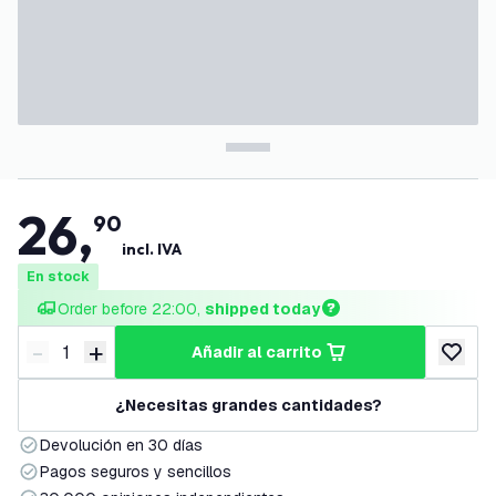
26
,
90
incl. IVA
En stock
Order before 22:00, 
shipped today
-
+
añadir al carrito
Disminuir cantidad
Aumentar cantidad
añadir a
¿Necesitas grandes cantidades?
Devolución en 30 días
Pagos seguros y sencillos