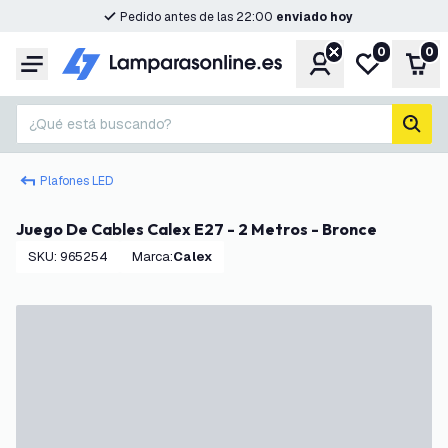
Pedido antes de las 22:00
enviado hoy
0
0
Cuenta
Mi lista de d
Carr
Menú
¿Qué está buscando?
busc
Plafones LED
Juego De Cables Calex E27 - 2 Metros - Bronce
SKU
:
965254
Marca
:
Calex