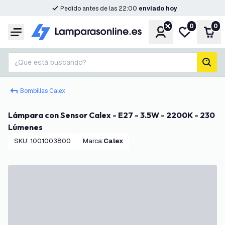
Pedido antes de las 22:00
enviado hoy
0
0
Cuenta
Mi lista de d
Carr
Menú
¿Qué está buscando?
busc
Bombillas Calex
Lámpara con Sensor Calex - E27 - 3.5W - 2200K - 230
Lúmenes
SKU
:
1001003800
Marca
:
Calex