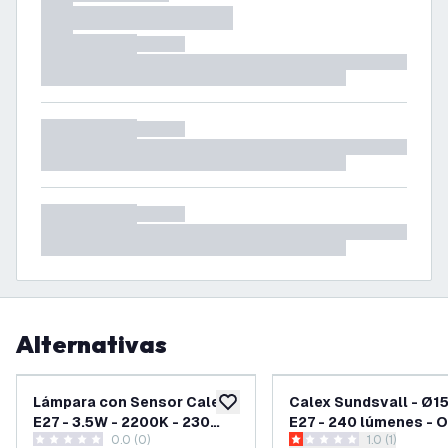
Alternativas
Lámpara con Sensor Calex -
Calex Sundsvall - Ø15
añadir a lista de deseos
E27 - 3.5W - 2200K - 230
E27 - 240 lúmenes - O
0.0 (0)
abrir el panel
1.0 (1)
Lúmenes
0 estrellas de puntuación
1 estrellas de puntuación