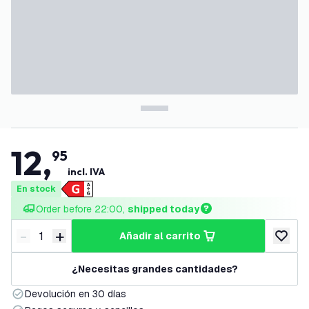
12
,
95
incl. IVA
En stock
Order before 22:00, 
shipped today
-
+
añadir al carrito
Disminuir cantidad
Aumentar cantidad
añadir a
¿Necesitas grandes cantidades?
Devolución en 30 días