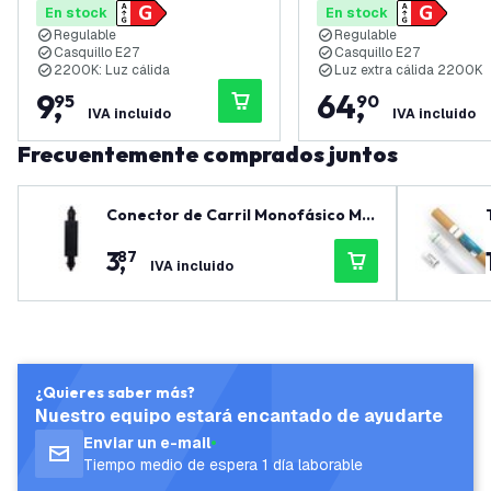
En stock
En stock
Regulable
Regulable
Casquillo E27
Casquillo E27
2200K: Luz cálida
Luz extra cálida 2200K
9
,
64
,
95
90
IVA incluido
IVA incluido
Frecuentemente comprados juntos
Conector de Carril Monofásico Me
diano + Fuente de Alimentación - N
3
,
87
egro
IVA incluido
¿Quieres saber más?
Nuestro equipo estará encantado de ayudarte
Enviar un e-mail
Tiempo medio de espera 1 día laborable