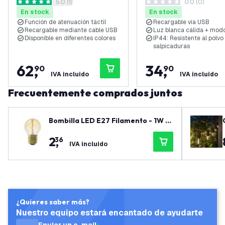
abrir el panel de reseñas
5.0 (1)
0.0 (0)
IP54 - Regulación táctil
3000K + RGB - IP44 -
5 estrellas de puntuación
0 estrellas de puntuación
En stock
En stock
Función de atenuación táctil
Recargable vía USB
Recargable mediante cable USB
Luz blanca cálida + mod
Disponible en diferentes colores
IP44: Resistente al polvo 
salpicaduras
62
,
34
,
90
90
IVA incluido
IVA incluido
Frecuentemente comprados juntos
Bombilla LED E27 Filamento - 1W -
2100K - 50 Lumen - Oro
2
,
36
IVA incluido
¿Quieres saber más?
Nuestro equipo estará encantado de ayudarte