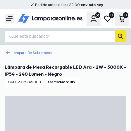
Pedido antes de las 22:00
enviado hoy
0
0
Cuenta
Mi lista de d
Carr
Menú
¿Qué está buscando?
busc
Lámpara De Sobremesa
Lámpara de Mesa Recargable LED Ara - 2W - 3000K -
IP54 - 240 Lumen - Negro
SKU
:
2318245003
Marca
:
Nordlux