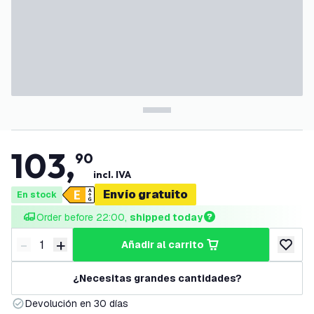
103
,
90
incl. IVA
Envío gratuito
En stock
Order before 22:00, 
shipped today
-
+
añadir al carrito
Disminuir cantidad
Aumentar cantidad
añadir a
¿Necesitas grandes cantidades?
Devolución en 30 días