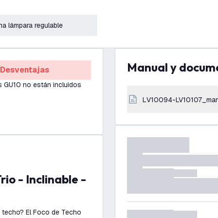
a lámpara regulable
Manual y docum
Desventajas
s GU10 no están incluidos
LV10094-LV10107_man
u techo? El Foco de Techo