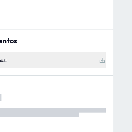
entos
ual