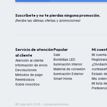
Suscríbete y no te pierdas ninguna promoción.
¡Recibe las últimas ofertas y promociones!
Servicio de atención
Popular
Mi cuen
Sale
Mi cuenta
al cliente
Bombillas LED
Registrar
Atención al cliente
Iluminación Interior
¿Olvidast
Información de envío
Material de conexión
contrase
Devoluciones
Iluminación Exterior
Estado de
Métodos de pago
Smart Home
Mis orde
Reembolsos
Mi lista 
Sobre nosotros
Preferenc
© Copyright 2026 - Lámparasonline.es