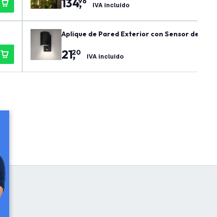
134
,
96
IVA incluido
Aplique de Pared Exterior con Sensor de Movim
gulable
21
,
20
IVA incluido