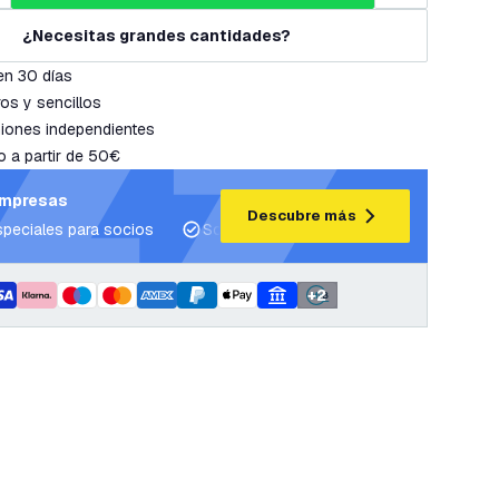
¿Necesitas grandes cantidades?
en 30 días
os y sencillos
iones independientes
o a partir de 50€
empresas
Descubre más
speciales para socios
Soporte para proyectos y planes de ilum
+
2