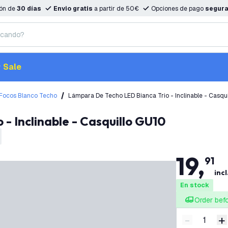
ión de
30 días
Envio gratis
a partir de 50€
Opciones de pago
segur
Sale
Focos Blanco Techo
Lámpara De Techo LED Bianca Trio - Inclinable - Casqu
 - Inclinable - Casquillo GU10
19
,
91
incl
En stock
Order bef
-
+
Disminuir 
A