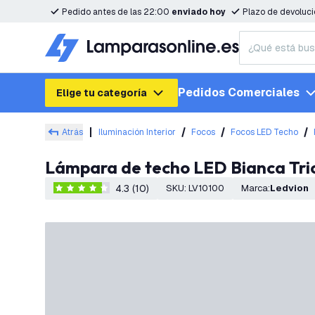
Pedido antes de las 22:00
enviado hoy
Plazo de devoluc
Pedidos Comerciales
Elige tu categoría
Atrás
Iluminación Interior
Focos
Focos LED Techo
Lámpara de techo LED Bianca Trio
4.3 (10)
SKU
:
LV10100
Marca
:
Ledvion
4.3 estrellas de puntuación