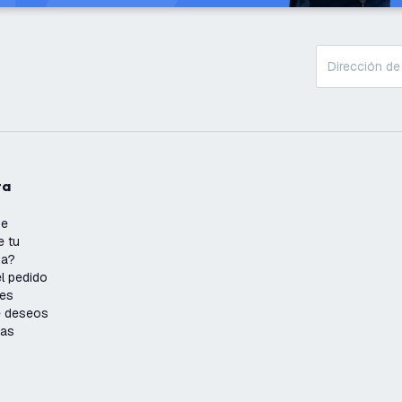
ta
se
e tu
ña?
l pedido
nes
de deseos
ias