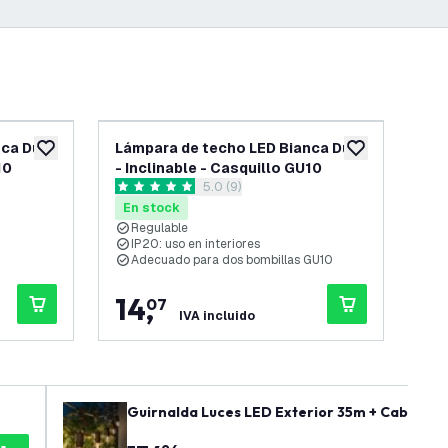
nca Duo
Lámpara de techo LED Bianca Duo
Lá
añadir a lista de deseos
añadir a lista d
10
- Inclinable - Casquillo GU10
- R
 reseñas
abrir el panel de reseñas
5.0 (9)
Inc
5 estrellas de puntuación
3.5 
En stock
En
Regulable
R
IP20: uso en interiores
6
Adecuado para dos bombillas GU10
C
r
14
,
2
07
IVA incluido
Guirnalda Luces LED Exterior 35m + Cable de 