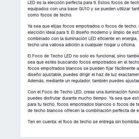
LED es la elección perfecta para ti. Estos focos de tec
equipados con una base GU10 y se pueden utilizar ta
como focos de techo.
Ya sea que elijas focos empotrados o focos de techo,
elección ideal para ti. El diseño moderno y limpio de e
combinado con la iluminación LED eficiente en energía
techo una valiosa adición a cualquier hogar u oficina.
El Foco de Techo LED no solo es funcional, sino también
sea que estés buscando focos empotrados en el techo
focos empotrados blancos se pueden fijar fácilmente a
diseño ajustable, puedes dirigir el haz de luz exactame
Además, mediante un regulador, también puedes ajustar l
Con el Foco de Techo LED, creas una iluminación funcio
puedes disfrutar durante mucho tiempo. Ya sea que e
para tu techo, focos empotrados blancos o focos de t
de techo blancos ofrecen la combinación perfecta de es
Ten en cuenta: el foco de techo se entrega sin bombilla