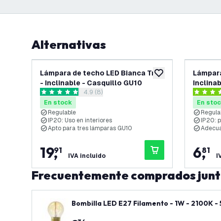
Alternativas
Lámpara de techo LED Bianca Trio
Lámpara
añadir a lista de des
- Inclinable - Casquillo GU10
Inclina
abrir el panel de reseñas
4.9 (8)
4.9 estrellas de puntuación
4.2 estre
En stock
En sto
Regulable
Regula
IP20: Uso en interiores
IP20: p
Apto para tres lámparas GU10
Adecua
19
,
6
,
91
81
IVA incluido
I
Frecuentemente comprados jun
Bombilla LED E27 Filamento - 1W - 2100K -