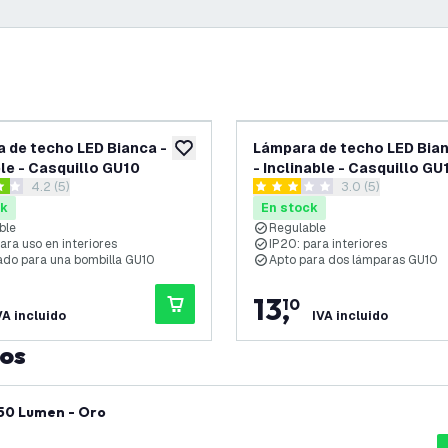
 de techo LED Bianca -
Lámpara de techo LED Bia
eos
añadir a lista de deseos
ble - Casquillo GU10
- Inclinable - Casquillo GU
abrir el panel de reseñas
4.2 (5)
abrir el panel de
3.0 (5)
llas de puntuación
3 estrellas de puntuación
ck
En stock
ble
Regulable
ara uso en interiores
IP20: para interiores
do para una bombilla GU10
Apto para dos lámparas GU10
13
,
10
VA incluido
IVA incluido
tos
 50 Lumen - Oro