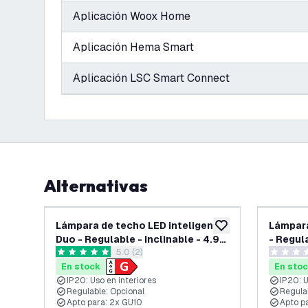
Aplicación Woox Home
Aplicación Hema Smart
Aplicación LSC Smart Connect
Alternativas
Lámpara de techo LED inteligente
Lámpara
añadir a lista de des
Duo - Regulable - Inclinable - 4.9W
- Regula
abrir el panel de reseñas
5.0 (2)
- RGB+CCT - Negro
RGB+CC
5 estrellas de puntuación
0 estrell
En stock
En sto
IP20: Uso en interiores
IP20: U
Regulable: Opcional
Regula
Apto para: 2x GU10
Apto p