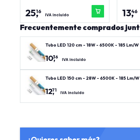
25
,
13
,
16
46
IVA incluido
Frecuentemente comprados jun
Tubo LED 120 cm - 18W - 6500K - 185 Lm/W - 
10
,
36
IVA incluido
Tubo LED 150 cm - 28W - 6500K - 185 Lm/W - 
12
,
71
IVA incluido
¿Quieres saber más?