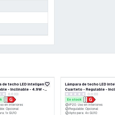
 de techo LED inteligente
Lámpara de techo LED inte
eos
añadir a lista de deseos
ble - Inclinable - 4.9W -
Cuarteto - Regulable - Incl
0.0 (0)
0.0 (0)
T - Blanco
4.9W - RGB+CCT - Blanco
as de puntuación
0 estrellas de puntuación
ck
En stock
so en interiores
IP20: Uso en interiores
ble: Opcional
Regulable: Opcional
ara: 1x GU10
Apto para: 4x GU10