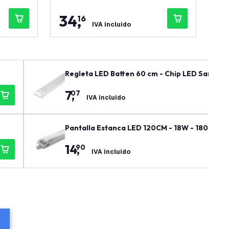
34
,
5
16
IVA incluido
Regleta LED Batten 60 cm - Chip LED Samsung 
7
,
07
IVA incluido
Pantalla Estanca LED 120CM - 18W - 1800 Lúm
14
,
90
IVA incluido