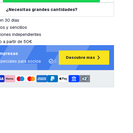
¿Necesitas grandes cantidades?
en 30 días
os y sencillos
iones independientes
o a partir de 50€
empresas
Descubre más
speciales para socios
Soporte para proyectos y planes de ilum
+
2