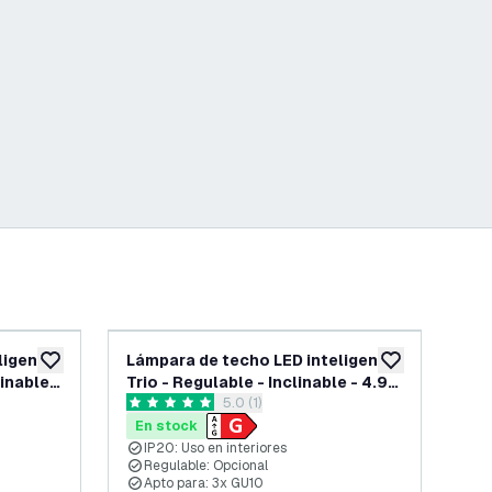
ligente
Lámpara de techo LED inteligente
Lám
añadir a lista de deseos
añadir a lista d
inable -
Trio - Regulable - Inclinable - 4.9W
Cua
abrir el panel de reseñas
5.0 (1)
- RGB+CCT - Blanco
4.
5 estrellas de puntuación
0 es
En stock
En
IP20: Uso en interiores
I
Regulable: Opcional
R
Apto para: 3x GU10
A