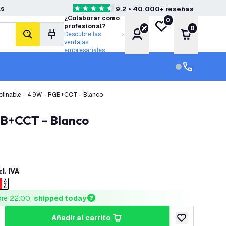
as
9.2 • 40.000+ reseñas
4.6 estrellas de puntuación
¿Colaborar como
0
Mi lista de deseos
profesional?
0
Cuenta
Carrito
Descubre las
buscar
ventajas
empresariales
Servicio al cl
Servicio al cl
nclinable - 4.9W - RGB+CCT - Blanco
RGB+CCT - Blanco
cl. IVA
ore 22:00, 
shipped today
añadir al carrito
cantidad
umentar cantidad
añadir a lista 