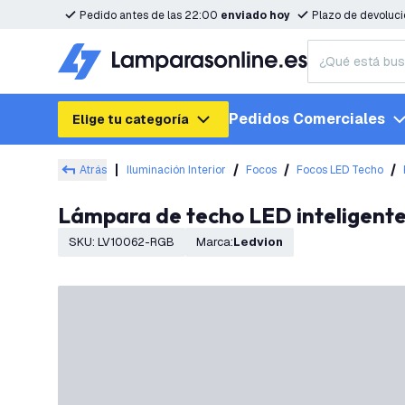
Pedido antes de las 22:00
enviado hoy
Plazo de devoluc
Pedidos Comerciales
Elige tu categoría
Atrás
Iluminación Interior
Focos
Focos LED Techo
Lámpara de techo LED inteligente
SKU
:
LV10062-RGB
Marca
:
Ledvion