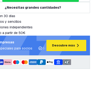
¿Necesitas grandes cantidades?
en 30 días
os y sencillos
iones independientes
o a partir de 50€
empresas
Descubre más
speciales para socios
Soporte para proyectos y planes de ilum
+
2