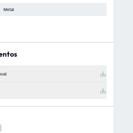
Metal
entos
ual