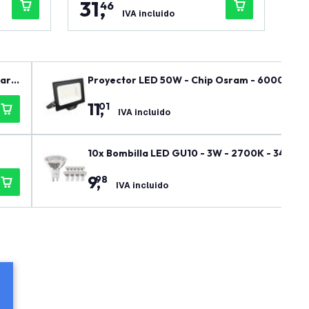
31
,
2
46
IVA incluido
gara
Proyector LED 50W - Chip Osram - 6000 Lum
11
,
01
IVA incluido
10x Bombilla LED GU10 - 3W - 2700K - 345 Lu
9
,
98
IVA incluido