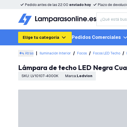
Pedido antes de las 22:00
enviado hoy
Plazo de devoluc
Pedidos Comerciales
Elige tu categoría
Atrás
Iluminación Interior
Focos
Focos LED Techo
Lámpara de techo LED Negra Cuar
SKU
:
LV10107-4000K
Marca
:
Ledvion