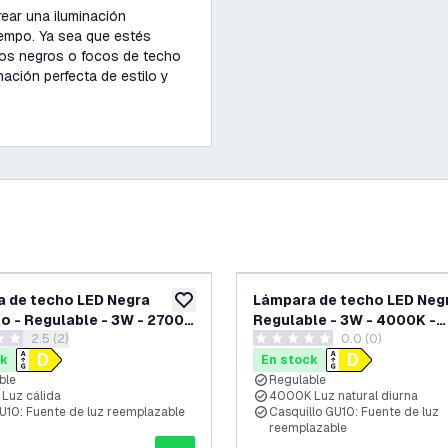
ear una iluminación
iempo. Ya sea que estés
os negros o focos de techo
ación perfecta de estilo y
 de techo LED Negra
Lámpara de techo LED Negr
eos
añadir a lista de deseos
o - Regulable - 3W - 2700K
Regulable - 3W - 4000K -
abrir el panel de reseñas
2.5 (2)
0.0 (0)
able
Inclinable
llas de puntuación
0 estrellas de puntuación
ck
En stock
ble
Regulable
Luz cálida
4000K Luz natural diurna
U10: Fuente de luz reemplazable
Casquillo GU10: Fuente de luz
reemplazable