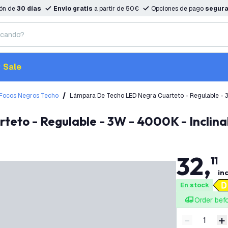
ión de
30 días
Envio gratis
a partir de 50€
Opciones de pago
segur
Sale
Focos Negros Techo
Lámpara De Techo LED Negra Cuarteto - Regulable - 3
teto - Regulable - 3W - 4000K - Inclina
32
,
11
inc
En stock
Order bef
-
+
Disminuir 
A