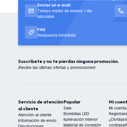
Enviar un e-mail
Tiempo medio de espera 1 día
laborable
FAQ
Respuesta inmediata
Suscríbete y no te pierdas ninguna promoción.
¡Recibe las últimas ofertas y promociones!
Servicio de atención
Popular
Mi cuen
Sale
Mi cuenta
al cliente
Bombillas LED
Registrar
Atención al cliente
Iluminación Interior
¿Olvidast
Información de envío
Material de conexión
contrase
Devoluciones