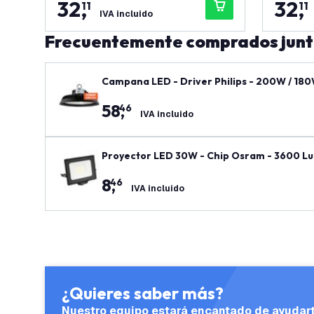
32
,
32
,
11
11
IVA incluido
Frecuentemente comprados jun
Campana LED - Driver Philips - 200W / 180W
ntía
58
,
46
IVA incluido
Proyector LED 30W - Chip Osram - 3600 L
8
,
46
IVA incluido
¿Quieres saber más?
Nuestro equipo estará encantado de ayudar