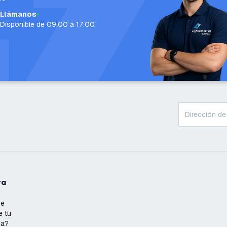
Llámanos
Disponible de 09:00 a 17:00
ta
se
e tu
ña?