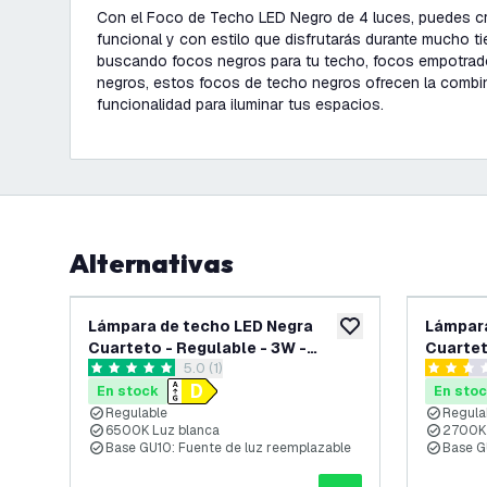
Con el Foco de Techo LED Negro de 4 luces, puedes cr
funcional y con estilo que disfrutarás durante mucho t
buscando focos negros para tu techo, focos empotrad
negros, estos focos de techo negros ofrecen la combin
funcionalidad para iluminar tus espacios.
Alternativas
Lámpara de techo LED Negra
Lámpara
añadir a lista de des
Cuarteto - Regulable - 3W -
Cuartet
abrir el panel de reseñas
5.0 (1)
6500K - Inclinable
- Inclin
5 estrellas de puntuación
2.5 estre
En stock
En sto
Regulable
Regula
6500K Luz blanca
2700K 
Base GU10: Fuente de luz reemplazable
Base G