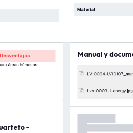
Material
Manual y docum
Desventajas
para áreas húmedas
LV10094-LV10107_man
lvb10003-1-energy.jpg