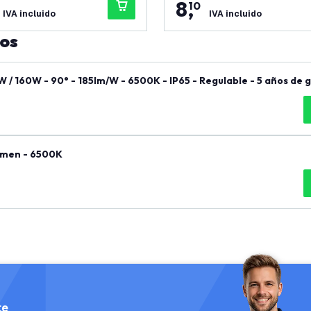
8
,
10
IVA incluido
IVA incluido
tos
 / 160W - 90° - 185lm/W - 6500K - IP65 - Regulable - 5 años de 
umen - 6500K
te